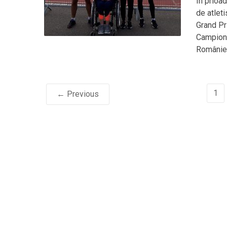
În prioad
de atlet
Grand Pri
Campiona
României
1
← Previous