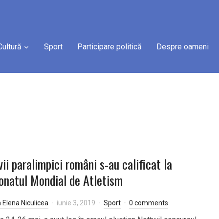
Cultură
Sport
Participare politică
Despre oameni
vii paralimpici români s-au calificat la
natul Mondial de Atletism
a Elena Niculicea
iunie 3, 2019
Sport
0 comments