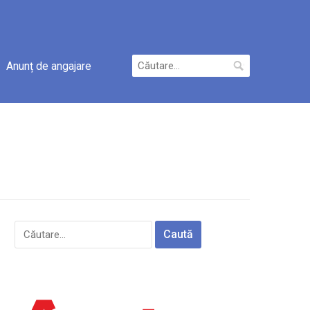
Caută
Anunț de angajare
după:
Caută
după: