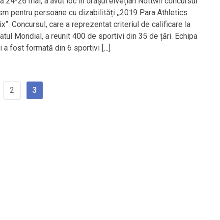
a 24-26 mai, a avut loc în orașul elvețian Nottwil concursul
ism pentru persoane cu dizabilități ,,2019 Para Athletics
x”. Concursul, care a reprezentat criteriul de calificare la
tul Mondial, a reunit 400 de sportivi din 35 de țări. Echipa
 a fost formată din 6 sportivi […]
2
3