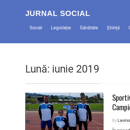
JURNAL SOCIAL
Social
Legislație
Sănătate
Știință
Lună:
iunie 2019
Sporti
Campio
By
Lavini