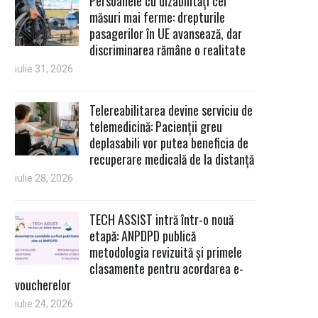
Persoanele cu dizabilități cer
măsuri mai ferme: drepturile
pasagerilor în UE avansează, dar
discriminarea rămâne o realitate
iulie 31, 2026
Telereabilitarea devine serviciu de
telemedicină: Pacienții greu
deplasabili vor putea beneficia de
recuperare medicală de la distanță
iulie 28, 2026
TECH ASSIST intră într-o nouă
etapă: ANPDPD publică
metodologia revizuită și primele
clasamente pentru acordarea e-
voucherelor
iulie 24, 2026