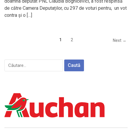
doamna deputat PNL Claudia Boghicevici, a fost respinsă
de către Camera Deputaților, cu 297 de voturi pentru, un vot
contra și o […]
1
2
Next →
Caută
după: