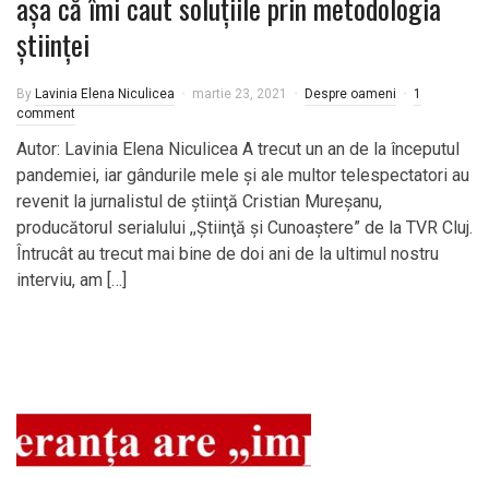
aşa că îmi caut soluţiile prin metodologia
ştiinţei
By
Lavinia Elena Niculicea
martie 23, 2021
Despre oameni
1
comment
Autor: Lavinia Elena Niculicea A trecut un an de la începutul
pandemiei, iar gândurile mele şi ale multor telespectatori au
revenit la jurnalistul de ştiinţă Cristian Mureşanu,
producătorul serialului ,,Ştiinţă şi Cunoaştere” de la TVR Cluj.
Întrucât au trecut mai bine de doi ani de la ultimul nostru
interviu, am […]