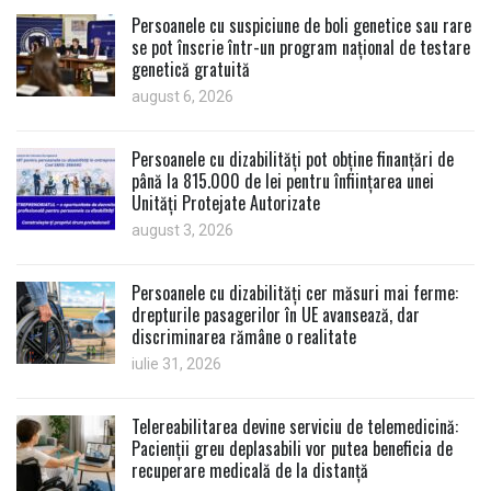
Persoanele cu suspiciune de boli genetice sau rare
se pot înscrie într-un program național de testare
genetică gratuită
august 6, 2026
Persoanele cu dizabilități pot obține finanțări de
până la 815.000 de lei pentru înființarea unei
Unități Protejate Autorizate
august 3, 2026
Persoanele cu dizabilități cer măsuri mai ferme:
drepturile pasagerilor în UE avansează, dar
discriminarea rămâne o realitate
iulie 31, 2026
Telereabilitarea devine serviciu de telemedicină:
Pacienții greu deplasabili vor putea beneficia de
recuperare medicală de la distanță