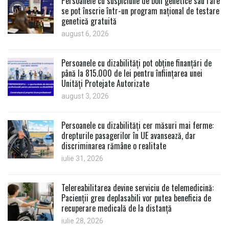
Persoanele cu suspiciune de boli genetice sau rare
se pot înscrie într-un program național de testare
genetică gratuită
august 6, 2026
Persoanele cu dizabilități pot obține finanțări de
până la 815.000 de lei pentru înființarea unei
Unități Protejate Autorizate
august 3, 2026
Persoanele cu dizabilități cer măsuri mai ferme:
drepturile pasagerilor în UE avansează, dar
discriminarea rămâne o realitate
iulie 31, 2026
Telereabilitarea devine serviciu de telemedicină:
Pacienții greu deplasabili vor putea beneficia de
recuperare medicală de la distanță
iulie 28, 2026