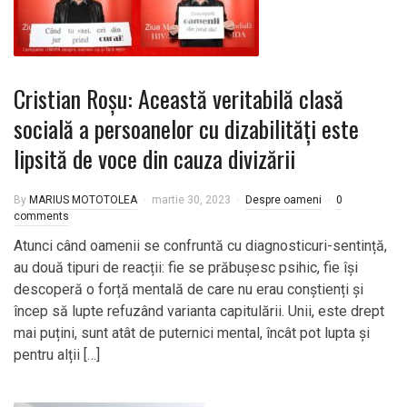
Cristian Roșu: Această veritabilă clasă
socială a persoanelor cu dizabilități este
lipsită de voce din cauza divizării
By
MARIUS MOTOTOLEA
martie 30, 2023
Despre oameni
0
comments
Atunci când oamenii se confruntă cu diagnosticuri-sentință,
au două tipuri de reacții: fie se prăbușesc psihic, fie își
descoperă o forță mentală de care nu erau conștienți și
încep să lupte refuzând varianta capitulării. Unii, este drept
mai puțini, sunt atât de puternici mental, încât pot lupta și
pentru alții […]