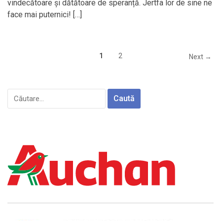
vindecătoare și dătătoare de speranță. Jertfa lor de sine ne
face mai puternici! […]
1
2
Next →
Caută
după: