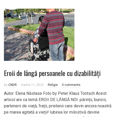
Eroii de lȃngă persoanele cu dizabilități
By
CNDR
martie 11, 2023
Religie
0 comments
Autor: Elena Năstase Foto by Peter Klaus Tontsch Acest
articol are ca temă EROII DE LȂNGĂ NOI: părinții, bunicii,
partenerii de viață, frații, prietenii care devin ancora noastră
pe marea agitată a vieții! Iubirea lor milostivă devine