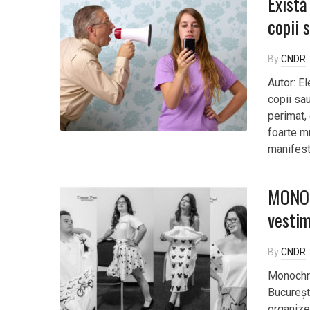
Există
copii 
By
CNDR
Autor: E
copii sa
perimat, 
foarte mu
manifest
MONOC
vestim
By
CNDR
Monochr
București
organize