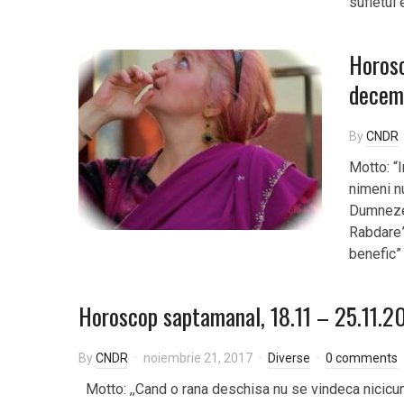
sufletul 
Horosc
decem
By
CNDR
Motto: “I
nimeni n
Dumnezeu
Rabdare”,
benefic”
Horoscop saptamanal, 18.11 – 25.11.2
By
CNDR
noiembrie 21, 2017
Diverse
0 comments
Motto: ,,Cand o rana deschisa nu se vindeca nicicu