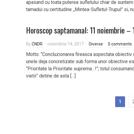
apasand cu toata puterea sufletului chiar de suntem 
tamadui cu certitudine ,,Mintea-Sufletul-Trupul” si, nu 
Horoscop saptamanal: 11 noiembrie – 
By
CNDR
noiembrie 14, 2017
Diverse
0 comments
Motto: “Concluzionarea fireasca aspectata obiectiv i
unele deja concretizate sub forma unor obiective ese
“Prioritate la Prioritate suprema…!”; totul consumand
vietii” detine de asta […]
1