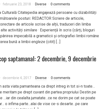
februarie 23, 2018
Diverse
0 comments
a Culturală Citatepedia angajează persoane cu dizabilități
rmătoarele posturi: REDACTOR Scriere de articole,
orectare de articole scrise de alții, traduceri din limba
alte activități similare · Experiență în scris (cărți, bloguri
ăpânirea impecabilă a gramaticii și ortografiei limbii române
erea bună a limbii engleze (citit) […]
op saptamanal: 2 decembrie, 9 decembrie
decembrie 4, 2017
Diverse
0 comments
n asta viata pamanteana ca drept intreg in tot si-n toate…
e meritam pe drept cuvant din partea propriului Destin pe
te …iar din cealalta jumatate…ce ne dorim pe cat se poate
r… o infima parte…alai de vise ce-s desarte…pe care