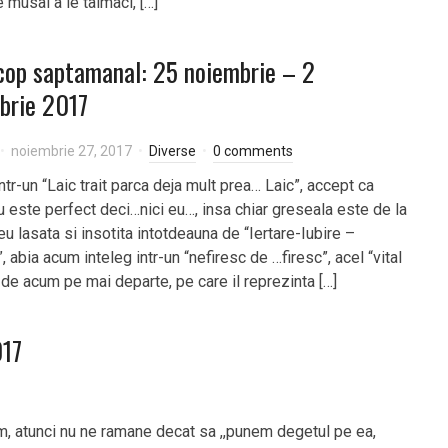
e musai a le talmaci, […]
op saptamanal: 25 noiembrie – 2
brie 2017
noiembrie 27, 2017
Diverse
0 comments
ntr-un “Laic trait parca deja mult prea… Laic”, accept ca
u este perfect deci…nici eu…, insa chiar greseala este de la
 lasata si insotita intotdeauna de “Iertare-Iubire –
 abia acum inteleg intr-un “nefiresc de …firesc”, acel “vital
 de acum pe mai departe, pe care il reprezinta […]
017
m, atunci nu ne ramane decat sa ,,punem degetul pe ea,