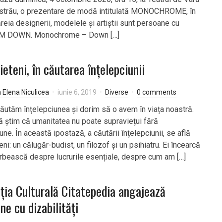
strău, o prezentare de modă intitulată MONOCHROME, în
reia designerii, modelele și artiștii sunt persoane cu
 DOWN. Monochrome – Down […]
rieteni, în căutarea înțelepciunii
a Elena Niculicea
iunie 6, 2019
Diverse
0 comments
 căutăm înțelepciunea și dorim să o avem în viața noastră.
ă știm că umanitatea nu poate supraviețui fără
une. În această ipostază, a căutării înțelepciunii, se află
teni: un călugăr-budist, un filozof și un psihiatru. Ei încearcă
rbească despre lucrurile esențiale, despre cum am […]
ția Culturală Citatepedia angajează
ne cu dizabilități