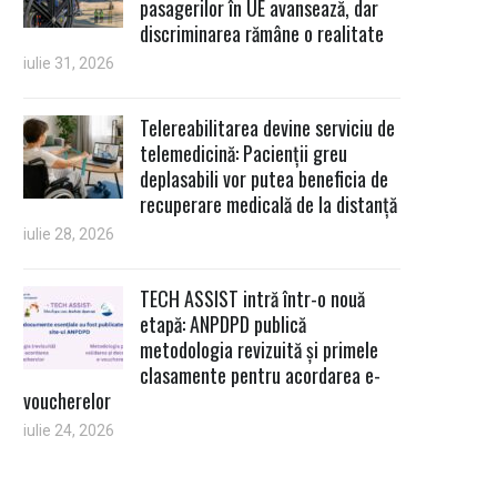
pasagerilor în UE avansează, dar
discriminarea rămâne o realitate
iulie 31, 2026
Telereabilitarea devine serviciu de
telemedicină: Pacienții greu
deplasabili vor putea beneficia de
recuperare medicală de la distanță
iulie 28, 2026
TECH ASSIST intră într-o nouă
etapă: ANPDPD publică
metodologia revizuită și primele
clasamente pentru acordarea e-
voucherelor
iulie 24, 2026