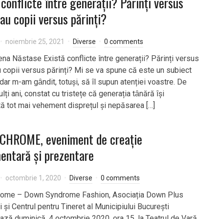
 conflicte între generații? Părinți versus
sau copii versus părinți?
noiembrie 25, 2021
Diverse
0 comments
lena Năstase Există conflicte între generații? Părinți versus
u copii versus părinți? Mi se va spune că este un subiect
dar m-am gȃndit, totuși, să ȋl supun atenției voastre. De
lți ani, constat cu tristețe că generația tȃnără ȋși
ă tot mai vehement disprețul și nepăsarea […]
HROME, eveniment de creație
entară și prezentare
octombrie 1, 2020
Diverse
0 comments
ome – Down Syndrome Fashion, Asociația Down Plus
 şi Centrul pentru Tineret al Municipiului București
ază duminică, 4 octombrie 2020, ora 15, la Teatrul de Vară