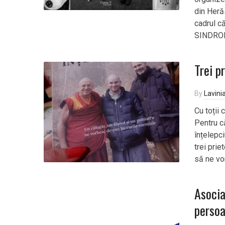
din Heră
cadrul că
SINDROM
Trei p
By
Lavini
Cu toții
Pentru c
înțelepci
trei prie
să ne vo
Asocia
persoa