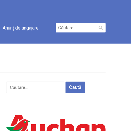
Caută
Anunț de angajare
după:
Caută
după: