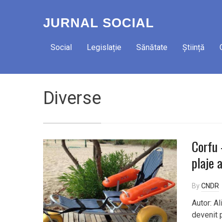
JURNAL SOCIAL
Social
Legislație
Sănătate
Știință
Diverse
Corfu 
plaje 
By
CNDR
Autor: Al
devenit 