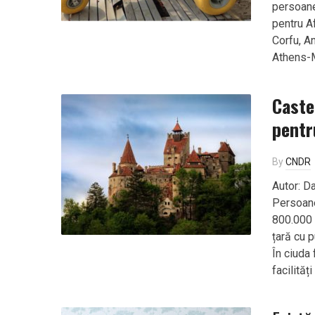
persoanel
pentru Af
Corfu, An
Athens-
Castel
pentr
By
CNDR
Autor: D
Persoane
800.000 
țară cu 
În ciuda 
facilităț