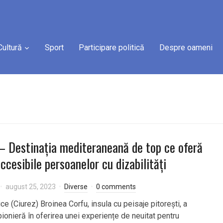
Cultură
Sport
Participare politică
Despre oameni
– Destinația mediteraneană de top ce oferă
accesibile persoanelor cu dizabilități
august 25, 2023
Diverse
0 comments
ice (Ciurez) Broinea Corfu, insula cu peisaje pitorești, a
pionieră în oferirea unei experiențe de neuitat pentru