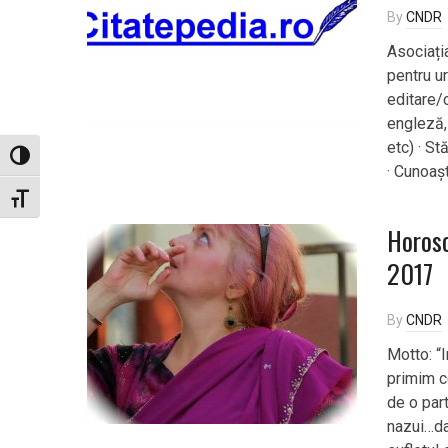
By
CNDR
Asociați
pentru u
editare/c
engleză, 
etc) · St
Toggle High Contrast
· Cunoașt
Toggle Font size
Horosc
2017
By
CNDR
Motto: “I
primim c
de o par
nazui…da