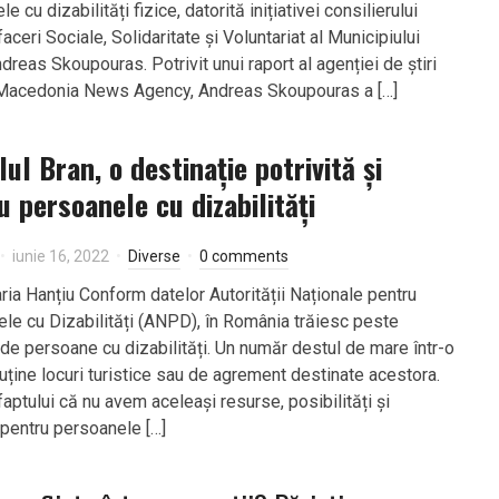
e cu dizabilități fizice, datorită inițiativei consilierului
aceri Sociale, Solidaritate și Voluntariat al Municipiului
dreas Skoupouras. Potrivit unui raport al agenției de știri
Macedonia News Agency, Andreas Skoupouras a […]
ul Bran, o destinație potrivită și
u persoanele cu dizabilități
iunie 16, 2022
Diverse
0 comments
aria Hanțiu Conform datelor Autorității Naționale pentru
le cu Dizabilități (ANPD), în România trăiesc peste
de persoane cu dizabilități. Un număr destul de mare într-o
puține locuri turistice sau de agrement destinate acestora.
faptului că nu avem aceleași resurse, posibilități și
i pentru persoanele […]