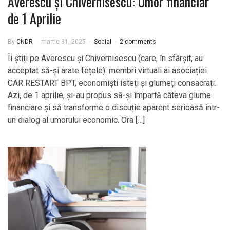
Averescu și Chivernisescu: Umor financiar
de 1 Aprilie
By
CNDR
martie 31, 2025
Social
2 comments
Îi știți pe Averescu și Chivernisescu (care, în sfârșit, au
acceptat să-și arate fețele): membri virtuali ai asociației
CAR RESTART BPT, economiști isteți și glumeți consacrați.
Azi, de 1 aprilie, și-au propus să-și împartă câteva glume
financiare și să transforme o discuție aparent serioasă într-
un dialog al umorului economic. Ora […]