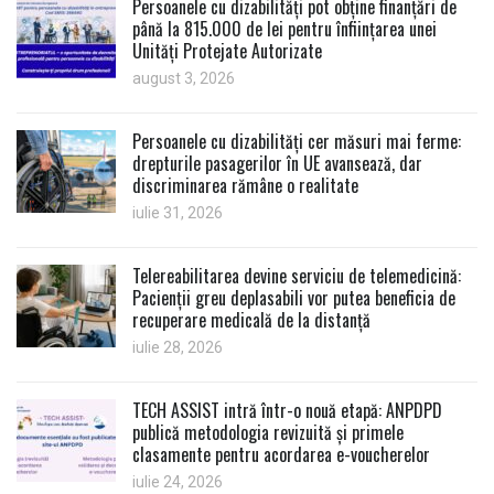
Persoanele cu dizabilități pot obține finanțări de
până la 815.000 de lei pentru înființarea unei
Unități Protejate Autorizate
august 3, 2026
Persoanele cu dizabilități cer măsuri mai ferme:
drepturile pasagerilor în UE avansează, dar
discriminarea rămâne o realitate
iulie 31, 2026
Telereabilitarea devine serviciu de telemedicină:
Pacienții greu deplasabili vor putea beneficia de
recuperare medicală de la distanță
iulie 28, 2026
TECH ASSIST intră într-o nouă etapă: ANPDPD
publică metodologia revizuită și primele
clasamente pentru acordarea e-voucherelor
iulie 24, 2026