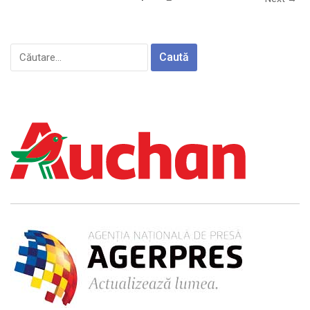
Caută
după: