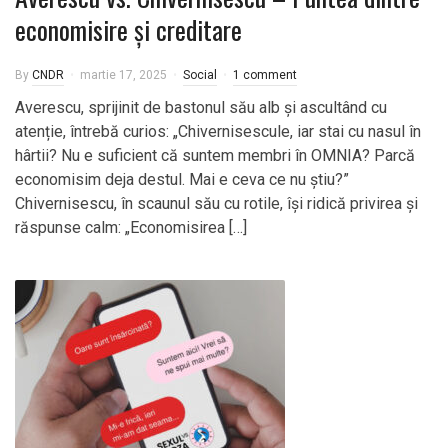
economisire și creditare
By
CNDR
martie 17, 2025
Social
1 comment
Averescu, sprijinit de bastonul său alb și ascultând cu
atenție, întrebă curios: „Chivernisescule, iar stai cu nasul în
hârtii? Nu e suficient că suntem membri în OMNIA? Parcă
economisim deja destul. Mai e ceva ce nu știu?”
Chivernisescu, în scaunul său cu rotile, își ridică privirea și
răspunse calm: „Economisirea […]