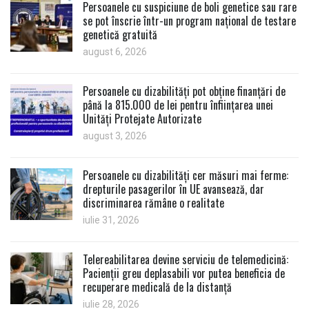
Persoanele cu suspiciune de boli genetice sau rare
se pot înscrie într-un program național de testare
genetică gratuită
august 6, 2026
Persoanele cu dizabilități pot obține finanțări de
până la 815.000 de lei pentru înființarea unei
Unități Protejate Autorizate
august 3, 2026
Persoanele cu dizabilități cer măsuri mai ferme:
drepturile pasagerilor în UE avansează, dar
discriminarea rămâne o realitate
iulie 31, 2026
Telereabilitarea devine serviciu de telemedicină:
Pacienții greu deplasabili vor putea beneficia de
recuperare medicală de la distanță
iulie 28, 2026