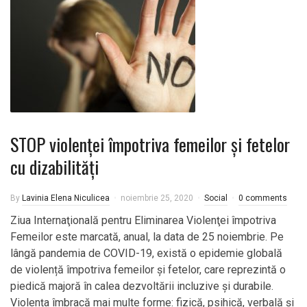
STOP violenței împotriva femeilor și fetelor
cu dizabilități
By
Lavinia Elena Niculicea
noiembrie 25, 2020
Social
0 comments
Ziua Internaţională pentru Eliminarea Violenţei împotriva
Femeilor este marcată, anual, la data de 25 noiembrie. Pe
lângă pandemia de COVID-19, există o epidemie globală
de violență împotriva femeilor și fetelor, care reprezintă o
piedică majoră în calea dezvoltării incluzive și durabile.
Violența îmbracă mai multe forme: fizică, psihică, verbală și