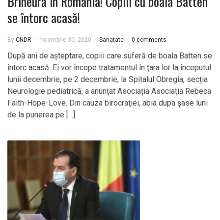
Brineură în România! Copiii cu boala Batten
se întorc acasă!
By
CNDR
noiembrie 30, 2020
Sanatate
0 comments
După ani de aşteptare, copiii care suferă de boala Batten se
întorc acasă. Ei vor începe tratamentul în ţara lor la începutul
lunii decembrie, pe 2 decembrie, la Spitalul Obregia, secția
Neurologie pediatrică, a anunțat Asociația Asociaţia Rebeca
Faith-Hope-Love. Din cauza birocraţiei, abia dupa șase luni
de la punerea pe […]