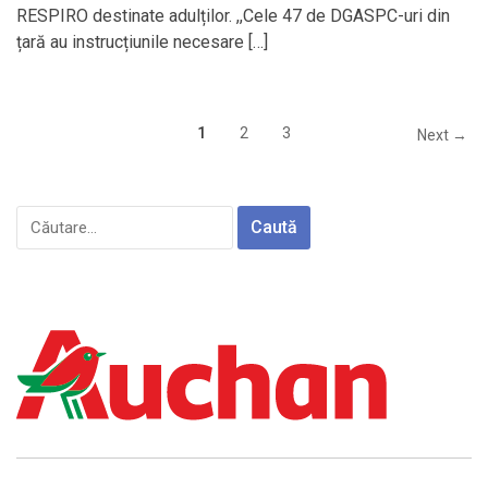
RESPIRO destinate adulților. ,,Cele 47 de DGASPC-uri din
țară au instrucțiunile necesare […]
1
2
3
Next →
Caută
după: