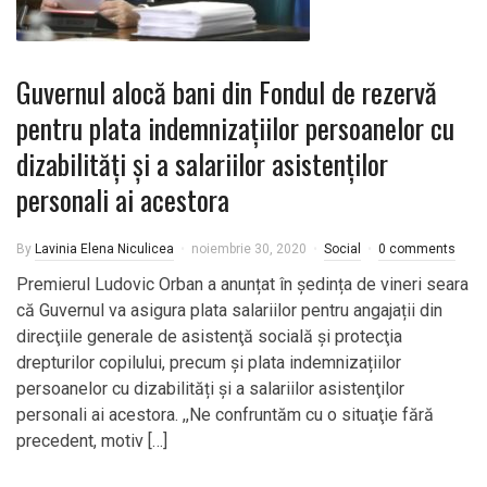
Guvernul alocă bani din Fondul de rezervă
pentru plata indemnizațiilor persoanelor cu
dizabilități şi a salariilor asistenţilor
personali ai acestora
By
Lavinia Elena Niculicea
noiembrie 30, 2020
Social
0 comments
Premierul Ludovic Orban a anunțat în ședința de vineri seara
că Guvernul va asigura plata salariilor pentru angajații din
direcţiile generale de asistenţă socială şi protecţia
drepturilor copilului, precum și plata indemnizațiilor
persoanelor cu dizabilități şi a salariilor asistenţilor
personali ai acestora. ,,Ne confruntăm cu o situaţie fără
precedent, motiv […]