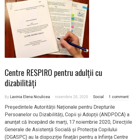
Centre RESPIRO pentru adulții cu
dizabilități
By
Lavinia Elena Niculicea
noiembrie 20, 2020
Social
1 comment
Președintele Autorității Naționale pentru Drepturile
Persoanelor cu Dizabilități, Copii și Adopții (ANDPDCA) a
anunțat că începând de marți, 17 noiembrie 2020, Direcțiile
Generale de Asistență Socială și Protecția Copilului
(DGASPC) au la dispoziție finațări pentru a înființa Centre