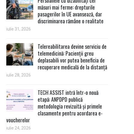
Persoanele cu dizabilități cer
măsuri mai ferme: drepturile
pasagerilor în UE avansează, dar
discriminarea rămâne o realitate
iulie 31, 2026
Telereabilitarea devine serviciu de
telemedicină: Pacienții greu
deplasabili vor putea beneficia de
recuperare medicală de la distanță
iulie 28, 2026
TECH ASSIST intră într-o nouă
etapă: ANPDPD publică
metodologia revizuită și primele
clasamente pentru acordarea e-
voucherelor
iulie 24, 2026