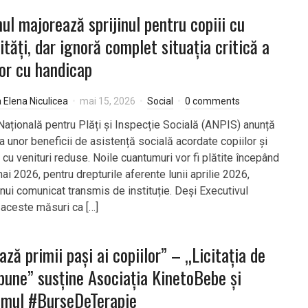
ul majorează sprijinul pentru copiii cu
lități, dar ignoră complet situația critică a
lor cu handicap
a Elena Niculicea
mai 15, 2026
Social
0 comments
Națională pentru Plăți și Inspecție Socială (ANPIS) anunță
a unor beneficii de asistență socială acordate copiilor și
r cu venituri reduse. Noile cuantumuri vor fi plătite începând
ai 2026, pentru drepturile aferente lunii aprilie 2026,
unui comunicat transmis de instituție. Deși Executivul
 aceste măsuri ca […]
ază primii pași ai copiilor” – „Licitația de
bune” susține Asociația KinetoBebe și
amul #BurseDeTerapie