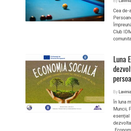
By
Lavini
Cea de-a
Persoane
Împreună
Club IDM
comunitat
Luna E
dezvol
persoa
By
Lavini
În luna 
Muncii, F
esențial 
dezvoltar
„Economi