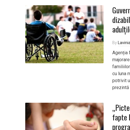
Guvern
dizabi
adulți
By
Lavini
Agenția 
majorare
familiilo
cu luna m
potrivit 
prezintă
„Picte
fapte 
progr