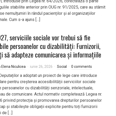
i, introduse prin Legea nr. 64/2026, corectează o parte
gulile stabilite anterior prin OUG nr. 91/2025, care au stârnit
 nemulțumiri în rândul pacienților și al organizațiilor
nale. Cum s-a ajuns […]
27, serviciile sociale vor trebui să fie
bile persoanelor cu dizabilități: Furnizorii,
ți să adapteze comunicarea și informațiile
a Elena Niculicea
iunie 26, 2026
Social
0 comments
eputaților a adoptat un proiect de lege care introduce
are pentru creșterea accesibilității serviciilor sociale
 persoanelor cu dizabilități senzoriale, intelectuale,
sau de comunicare. Actul normativ completează Legea nr.
 privind protecția și promovarea drepturilor persoanelor
ap și stabilește obligații explicite pentru toți furnizorii
i de […]