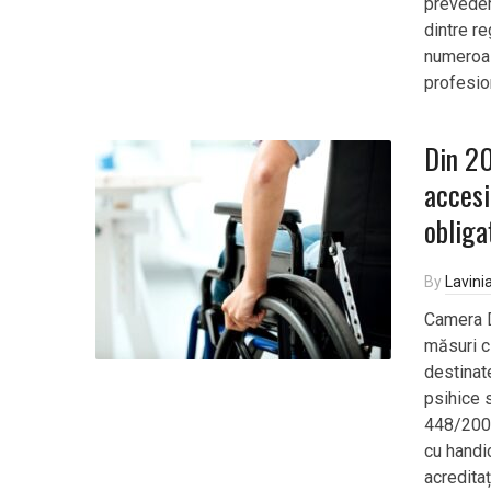
preveder
dintre re
numeroase
profesio
Din 20
accesi
obliga
By
Lavini
Camera D
măsuri cl
destinate
psihice 
448/2006
cu handic
acreditaț