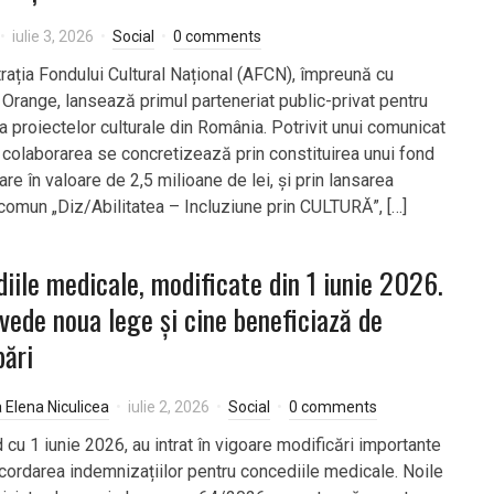
iulie 3, 2026
Social
0 comments
rația Fondului Cultural Național (AFCN), împreună cu
 Orange, lansează primul parteneriat public-privat pentru
a proiectelor culturale din România. Potrivit unui comunicat
 colaborarea se concretizează prin constituirea unui fond
are în valoare de 2,5 milioane de lei, și prin lansarea
 comun „Diz/Abilitatea – Incluziune prin CULTURĂ”, […]
iile medicale, modificate din 1 iunie 2026.
vede noua lege și cine beneficiază de
ări
a Elena Niculicea
iulie 2, 2026
Social
0 comments
 cu 1 iunie 2026, au intrat în vigoare modificări importante
acordarea indemnizațiilor pentru concediile medicale. Noile