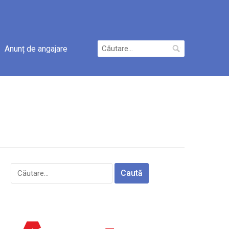
Caută
Anunț de angajare
după:
Caută
după: