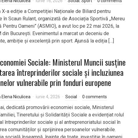
a Elena Niculicea
iunie 16, 2026
Social
,
Sport
0 comments
 X-a ediție a Competiției Naționale de Biliard pentru
 în Scaun Rulant, organizată de Asociația Sportivă „Mereu
 Pentru Oameni” (ASMIO), a avut loc pe 22 mai 2026, la
 din București. Evenimentul a marcat un deceniu de
e, ambiție și excelență prin sport. Ajunsă la ediția […]
conomiei Sociale: Ministerul Muncii susține
tarea întreprinderilor sociale și incluziunea
nelor vulnerabile prin fonduri europene
a Elena Niculicea
iunie 4, 2026
Social
0 comments
mai, dedicată promovării economiei sociale, Ministerul
amiliei, Tineretului și Solidarității Sociale a evidențiat rolul
al întreprinderilor sociale și al antreprenoriatului social în
ea comunităților și sprijinirea persoanelor vulnerabile.
a socială înseamnă, înainte de toate, investiție în oameni