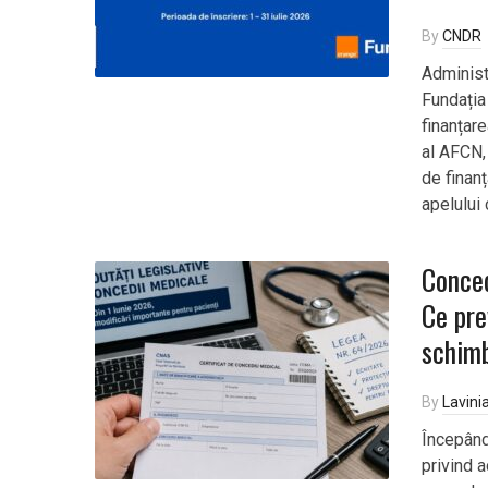
By
CNDR
Administ
Fundația
finanțare
al AFCN,
de finanț
apelului
Conced
Ce pre
schimb
By
Lavini
Începând
privind 