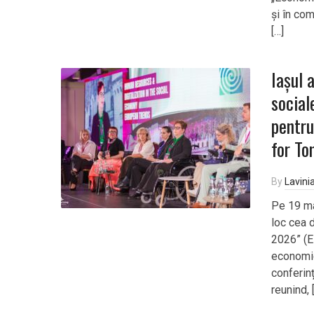
și în co
[…]
Iașul 
social
pentru
for T
By
Lavini
Pe 19 ma
loc cea 
2026” (E
economie
conferin
reunind, 