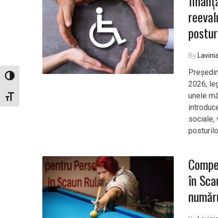
finanț
reeval
postur
By
Lavini
Președin
Toggle High Contrast
2026, le
unele mă
Toggle Font size
introduce
sociale, 
posturil
Compet
în Sca
număr