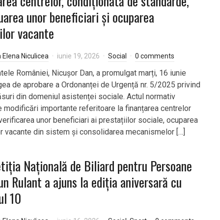
area centrelor, condiționată de standarde,
uarea unor beneficiari și ocuparea
ilor vacante
a Elena Niculicea
iunie 19, 2026
Social
0 comments
tele României, Nicușor Dan, a promulgat marți, 16 iunie
gea de aprobare a Ordonanței de Urgență nr. 5/2025 privind
suri din domeniul asistenței sociale. Actul normativ
 modificări importante referitoare la finanțarea centrelor
verificarea unor beneficiari ai prestațiilor sociale, ocuparea
or vacante din sistem și consolidarea mecanismelor […]
iția Națională de Biliard pentru Persoane
un Rulant a ajuns la ediția aniversară cu
ul 10