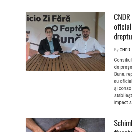
CNDR ș
oficia
dreptu
By
CNDR
Consiliul
de preșe
Bune, re
au oficia
și consol
stabileș
impact s
Schimb