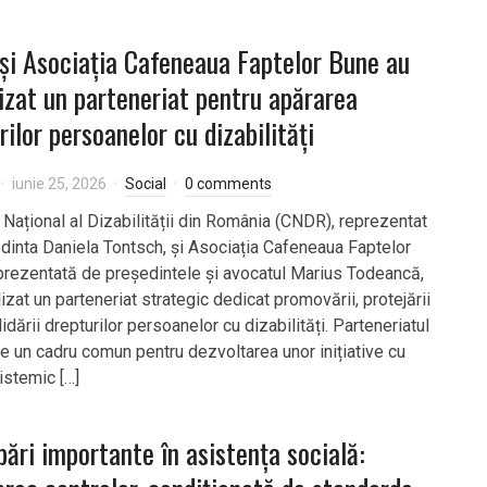
i Asociația Cafeneaua Faptelor Bune au
lizat un parteneriat pentru apărarea
rilor persoanelor cu dizabilități
iunie 25, 2026
Social
0 comments
 Național al Dizabilității din România (CNDR), reprezentat
dinta Daniela Tontsch, și Asociația Cafeneaua Faptelor
prezentată de președintele și avocatul Marius Todeancă,
lizat un parteneriat strategic dedicat promovării, protejării
idării drepturilor persoanelor cu dizabilități. Parteneriatul
te un cadru comun pentru dezvoltarea unor inițiative cu
istemic […]
ări importante în asistența socială: