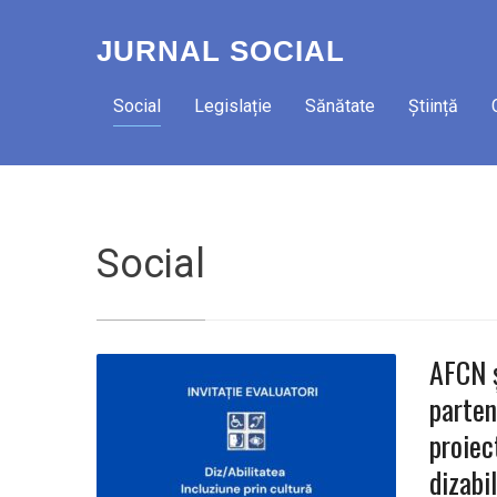
JURNAL SOCIAL
Social
Legislație
Sănătate
Știință
Social
AFCN ș
parten
proiec
dizabil