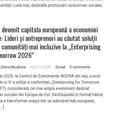
munități. Luna mai, dedicată promovării economiei sociale,
a devenit capitala europeană a economiei
e: Lideri și antreprenori au căutat soluții
 comunități mai incluzive la „Enterprising
omorrow 2026”
a Elena Niculicea
mai 27, 2026
Social
0 comments
i 2026, la Centrul de Evenimente AGORA din Iași, a avut
de-a IV-a ediție a conferinței „Enterprising for Tomorrow
FT), considerată cel mai amplu eveniment dedicat
i sociale din Europa de Est. Desfășurată în format hibrid,
ța a transformat orașul într-un adevărat hub european,
[…]