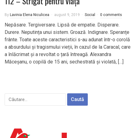
112 – Strigăt pentru viață
By
Lavinia Elena Niculicea
august 9, 2019
Social
0 comments
Nepăsare. Tergiversare. Lipsă de empatie. Disperare.
Durere. Neputința unui sistem. Groază. Indignare. Speranțe
frânte. Toate aceste caracteristici s-au adunat într-o corolă
a absurdului și tragismului vieții, în cazul de la Caracal, care
a înlăcrimat și a revoltat o țară întreagă. Alexandra
Măceșanu, o copilă de 15 ani, sechestrată și violată, […]
Caută
după: