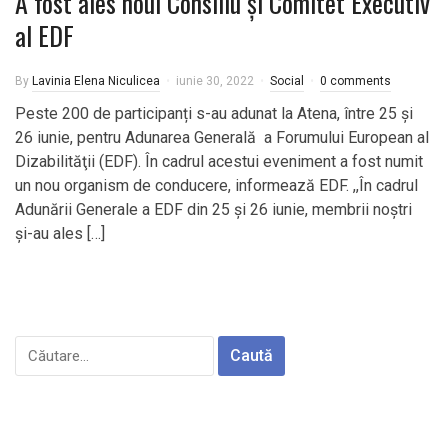
A fost ales noul Consiliu și Comitet Executiv
al EDF
By
Lavinia Elena Niculicea
iunie 30, 2022
Social
0 comments
Peste 200 de participanți s-au adunat la Atena, între 25 și
26 iunie, pentru Adunarea Generală a Forumului European al
Dizabilităţii (EDF). În cadrul acestui eveniment a fost numit
un nou organism de conducere, informează EDF. ,,În cadrul
Adunării Generale a EDF din 25 și 26 iunie, membrii noștri
și-au ales […]
Caută
după: