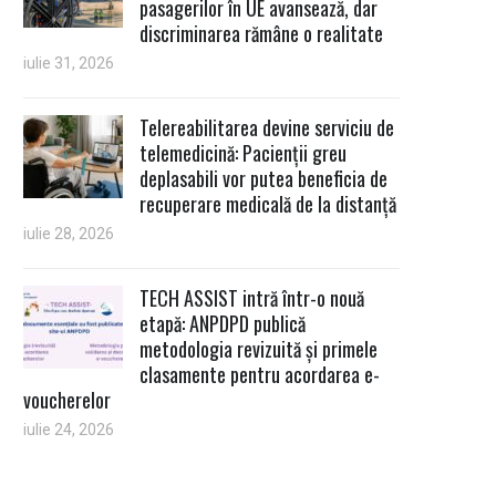
pasagerilor în UE avansează, dar
discriminarea rămâne o realitate
iulie 31, 2026
Telereabilitarea devine serviciu de
telemedicină: Pacienții greu
deplasabili vor putea beneficia de
recuperare medicală de la distanță
iulie 28, 2026
TECH ASSIST intră într-o nouă
etapă: ANPDPD publică
metodologia revizuită și primele
clasamente pentru acordarea e-
voucherelor
iulie 24, 2026