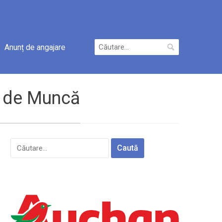
Caută
Anunț de angajare
după:
i de Muncă
Caută
după: