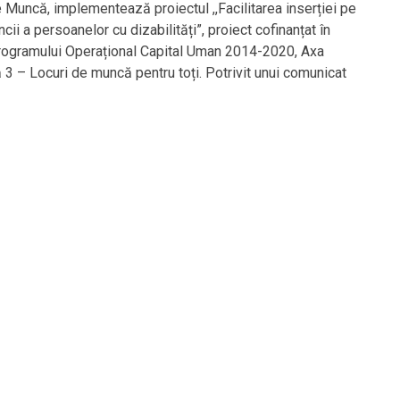
e Muncă, implementează proiectul ,,Facilitarea inserției pe
cii a persoanelor cu dizabilități”, proiect cofinanțat în
rogramului Operațional Capital Uman 2014-2020, Axa
ă 3 – Locuri de muncă pentru toți. Potrivit unui comunicat