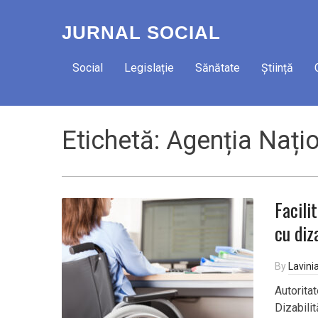
JURNAL SOCIAL
Social
Legislație
Sănătate
Știință
Etichetă:
Agenția Nați
Facili
cu diza
By
Lavini
Autorita
Dizabilit