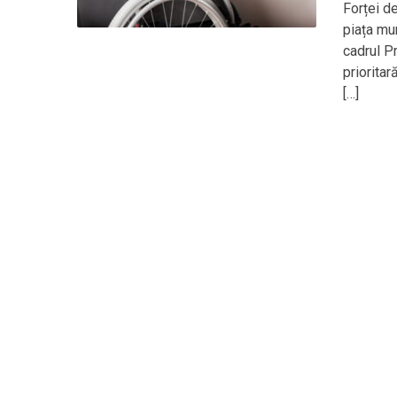
Forței d
piața mun
cadrul P
prioritar
[…]