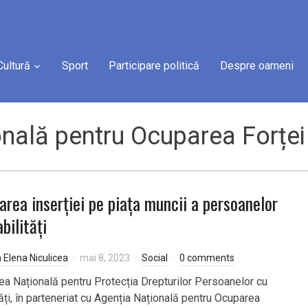
Cultură
Sport
Participare politică
Despre oameni
onală pentru Ocuparea Forțe
tarea inserției pe piața muncii a persoanelor
bilități
a Elena Niculicea
mai 8, 2023
Social
0 comments
tea Națională pentru Protecția Drepturilor Persoanelor cu
ăți, în parteneriat cu Agenția Națională pentru Ocuparea