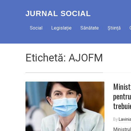
JURNAL SOCIAL
Social
Legislație
Sănătate
Știință
Etichetă:
AJOFM
Minist
pentru
trebui
By
Lavini
Ministru