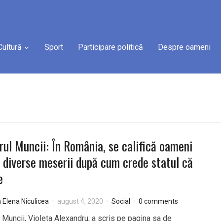
Cultură
Sport
Participare politică
Despre oameni
rul Muncii: În România, se califică oameni
 diverse meserii după cum crede statul că
e
a Elena Niculicea
august 4, 2020
Social
0 comments
l Muncii, Violeta Alexandru, a scris pe pagina sa de