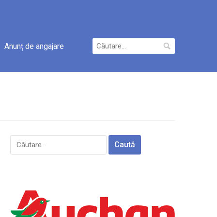
Caută
Anunț de angajare
după:
Caută
după: