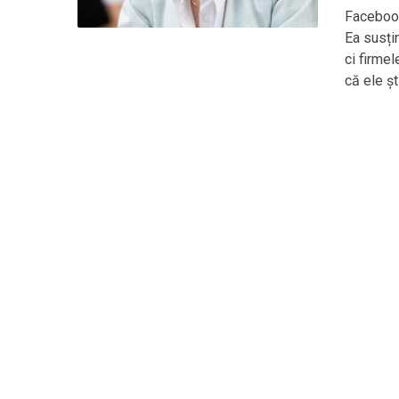
Facebook
Ea susți
ci firmel
că ele șt