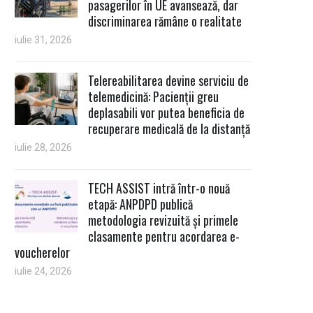
pasagerilor în UE avansează, dar
discriminarea rămâne o realitate
iulie 31, 2026
Telereabilitarea devine serviciu de
telemedicină: Pacienții greu
deplasabili vor putea beneficia de
recuperare medicală de la distanță
iulie 28, 2026
TECH ASSIST intră într-o nouă
etapă: ANPDPD publică
metodologia revizuită și primele
clasamente pentru acordarea e-
voucherelor
iulie 24, 2026