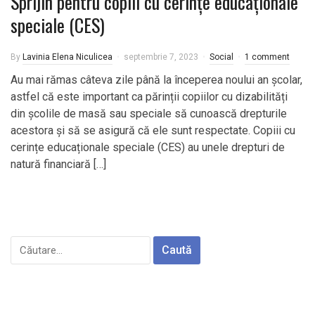
Sprijin pentru copiii cu cerinţe educaţionale
speciale (CES)
By
Lavinia Elena Niculicea
septembrie 7, 2023
Social
1 comment
Au mai rămas câteva zile până la începerea noului an școlar,
astfel că este important ca părinții copiilor cu dizabilități
din școlile de masă sau speciale să cunoască drepturile
acestora și să se asigură că ele sunt respectate. Copiii cu
cerințe educaționale speciale (CES) au unele drepturi de
natură financiară […]
Caută
după: