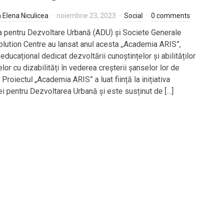
a Elena Niculicea
noiembrie 23, 2023
Social
0 comments
a pentru Dezvoltare Urbană (ADU) și Societe Generale
olution Centre au lansat anul acesta ,,Academia ARIS”,
ducațional dedicat dezvoltării cunoștințelor și abilităților
or cu dizabilități în vederea creșterii șanselor lor de
 Proiectul „Academia ARIS” a luat ființă la inițiativa
ei pentru Dezvoltarea Urbană și este susținut de […]