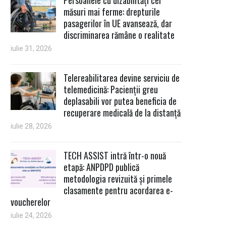
măsuri mai ferme: drepturile
pasagerilor în UE avansează, dar
discriminarea rămâne o realitate
iulie 31, 2026
Telereabilitarea devine serviciu de
telemedicină: Pacienții greu
deplasabili vor putea beneficia de
recuperare medicală de la distanță
iulie 28, 2026
TECH ASSIST intră într-o nouă
etapă: ANPDPD publică
metodologia revizuită și primele
clasamente pentru acordarea e-
voucherelor
iulie 24, 2026