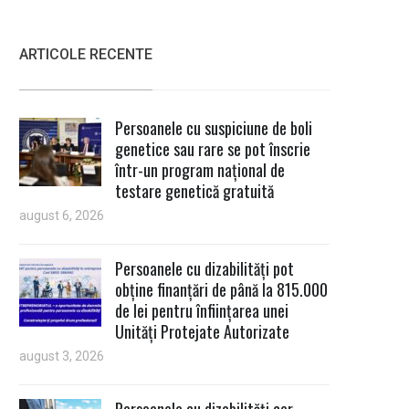
ARTICOLE RECENTE
Persoanele cu suspiciune de boli
genetice sau rare se pot înscrie
într-un program național de
testare genetică gratuită
august 6, 2026
Persoanele cu dizabilități pot
obține finanțări de până la 815.000
de lei pentru înființarea unei
Unități Protejate Autorizate
august 3, 2026
Persoanele cu dizabilități cer