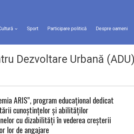
Cultură
Sport
Participare politică
Despre oameni
tru Dezvoltare Urbană (ADU)
emia ARIS”, program educațional dedicat
ării cunoștințelor și abilităților
nelor cu dizabilități în vederea creșterii
or lor de angajare