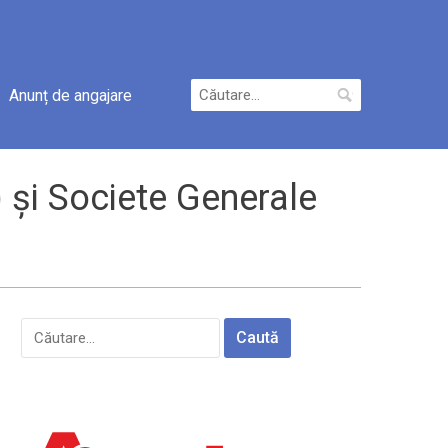
Caută
Anunț de angajare
după:
 și Societe Generale
Caută
după: