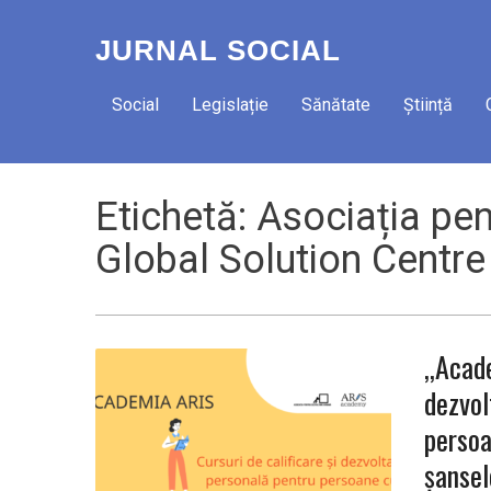
JURNAL SOCIAL
Social
Legislație
Sănătate
Știință
Etichetă:
Asociația pen
Global Solution Centre
,,Acad
dezvolt
persoa
șansel