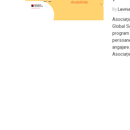
By
Lavini
Asociați
Global S
program e
persoanel
angajare.
Asociați