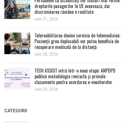
Persoanele cu dizabilități cer măsuri mai ferme:
drepturile pasagerilor în UE avansează, dar
discriminarea rămâne o realitate
iulie 31, 2026
Telereabilitarea devine serviciu de telemedicină:
Pacienții greu deplasabili vor putea beneficia de
recuperare medicală de la distanță
iulie 28, 2026
TECH ASSIST intră într-o nouă etapă: ANPDPD
publică metodologia revizuită și primele
clasamente pentru acordarea e-voucherelor
iulie 24, 2026
CATEGORII