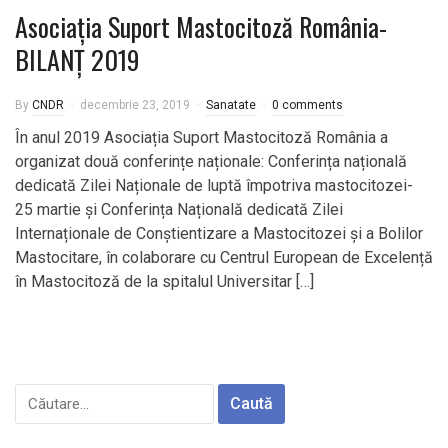
Asociația Suport Mastocitoză România-
BILANȚ 2019
By
CNDR
decembrie 23, 2019
Sanatate
0 comments
În anul 2019 Asociația Suport Mastocitoză România a
organizat două conferințe naționale: Conferința națională
dedicată Zilei Naționale de luptă împotriva mastocitozei-
25 martie și Conferința Națională dedicată Zilei
Internaționale de Conștientizare a Mastocitozei și a Bolilor
Mastocitare, în colaborare cu Centrul European de Excelență
în Mastocitoză de la spitalul Universitar […]
Caută
după: