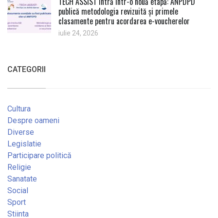
TECH ASSIST intră într-o nouă etapă: ANPDPD
publică metodologia revizuită și primele
clasamente pentru acordarea e-voucherelor
iulie 24, 2026
CATEGORII
Cultura
Despre oameni
Diverse
Legislatie
Participare politică
Religie
Sanatate
Social
Sport
Stiinta