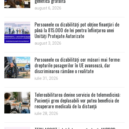
genetică gratuită
august 6, 2026
Persoanele cu dizabilități pot obține finanțări de
până la 815.000 de lei pentru înființarea unei
Unități Protejate Autorizate
august 3, 2026
Persoanele cu dizabilități cer măsuri mai ferme:
drepturile pasagerilor în UE avansează, dar
discriminarea rămâne o realitate
iulie 31, 2026
Telereabilitarea devine serviciu de telemedicină:
Pacienții greu deplasabili vor putea beneficia de
recuperare medicală de la distanță
iulie 28, 2026