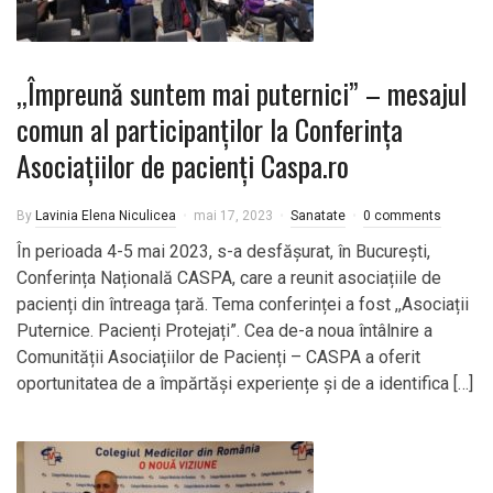
,,Împreună suntem mai puternici” – mesajul
comun al participanților la Conferința
Asociațiilor de pacienți Caspa.ro
By
Lavinia Elena Niculicea
mai 17, 2023
Sanatate
0 comments
În perioada 4-5 mai 2023, s-a desfășurat, în București,
Conferința Națională CASPA, care a reunit asociațiile de
pacienți din întreaga țară. Tema conferinței a fost ,,Asociații
Puternice. Pacienți Protejați”. Cea de-a noua întâlnire a
Comunității Asociațiilor de Pacienți – CASPA a oferit
oportunitatea de a împărtăși experiențe și de a identifica […]