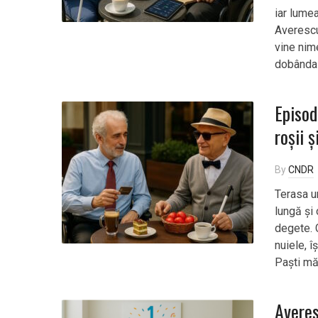
iar lumea
Averescu
vine nime
dobânda 
Episod
roșii 
By
CNDR
Terasa un
lungă și 
degete. 
nuiele, 
Paști mă
Averes