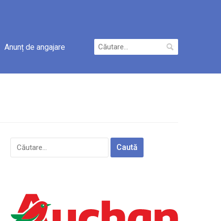
Caută
Anunț de angajare
după:
Caută
după: