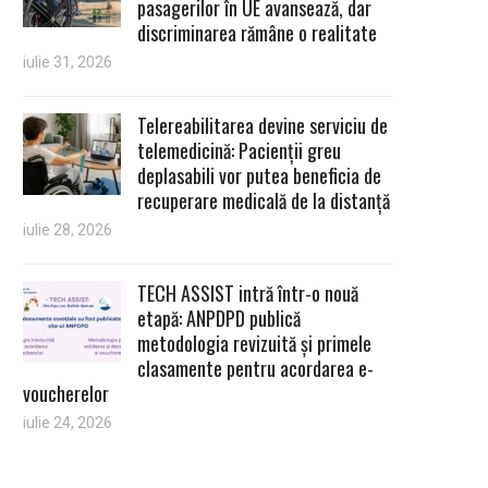
pasagerilor în UE avansează, dar
discriminarea rămâne o realitate
iulie 31, 2026
Telereabilitarea devine serviciu de
telemedicină: Pacienții greu
deplasabili vor putea beneficia de
recuperare medicală de la distanță
iulie 28, 2026
TECH ASSIST intră într-o nouă
etapă: ANPDPD publică
metodologia revizuită și primele
clasamente pentru acordarea e-
voucherelor
iulie 24, 2026