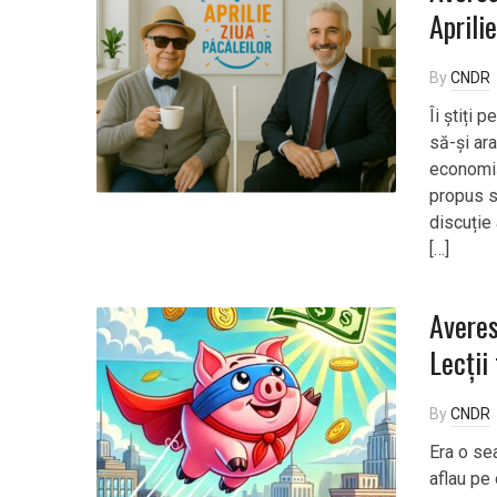
Aprilie
By
CNDR
Îi știți 
să-și ar
economișt
propus s
discuție
[…]
Averes
Lecții
By
CNDR
Era o se
aflau pe 