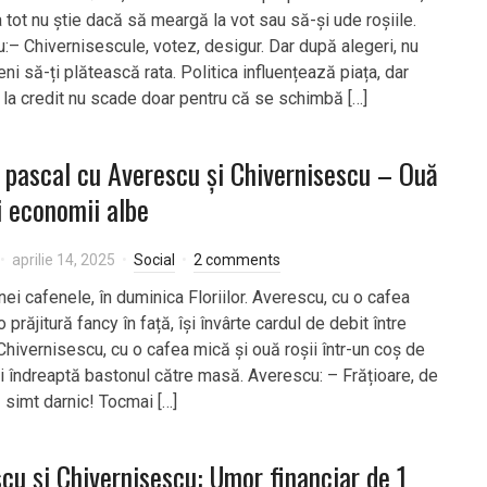
 tot nu știe dacă să meargă la vot sau să-și ude roșiile.
:– Chivernisescule, votez, desigur. Dar după alegeri, nu
ni să-ți plătească rata. Politica influențează piața, dar
la credit nu scade doar pentru că se schimbă […]
 pascal cu Averescu și Chivernisescu – Ouă
și economii albe
aprilie 14, 2025
Social
2 comments
ei cafenele, în duminica Floriilor. Averescu, cu o cafea
o prăjitură fancy în față, își învârte cardul de debit între
Chivernisescu, cu o cafea mică și ouă roșii într-un coș de
își îndreaptă bastonul către masă. Averescu: – Frățioare, de
 simt darnic! Tocmai […]
cu și Chivernisescu: Umor financiar de 1