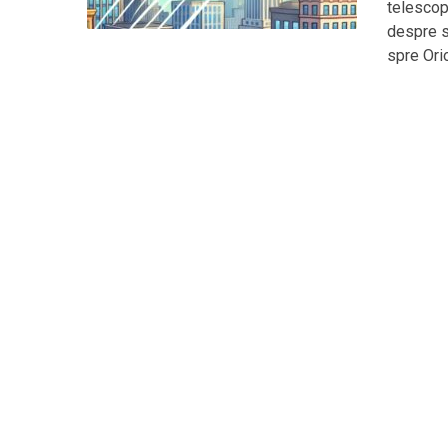
telescop
despre s
spre Orio