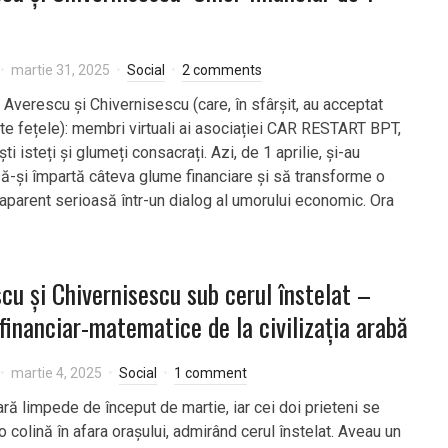
martie 31, 2025
Social
2 comments
pe Averescu și Chivernisescu (care, în sfârșit, au acceptat
ate fețele): membri virtuali ai asociației CAR RESTART BPT,
i isteți și glumeți consacrați. Azi, de 1 aprilie, și-au
ă-și împartă câteva glume financiare și să transforme o
 aparent serioasă într-un dialog al umorului economic. Ora
cu și Chivernisescu sub cerul înstelat –
 financiar-matematice de la civilizația arabă
martie 4, 2025
Social
1 comment
ară limpede de început de martie, iar cei doi prieteni se
o colină în afara orașului, admirând cerul înstelat. Aveau un