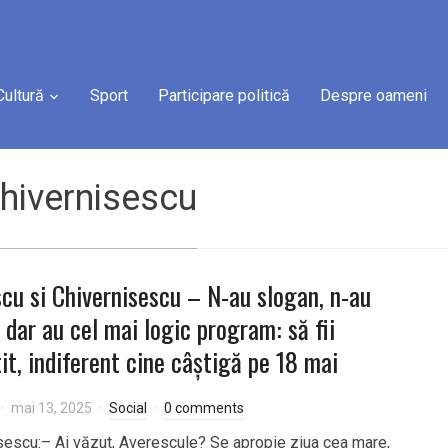
Cultură
Sport
Participare politică
Despre oameni
hivernisescu
cu si Chivernisescu – N-au slogan, n-au
, dar au cel mai logic program: să fii
it, indiferent cine câștigă pe 18 mai
mai 13, 2025
Social
0 comments
sescu:– Ai văzut, Averescule? Se apropie ziua cea mare,