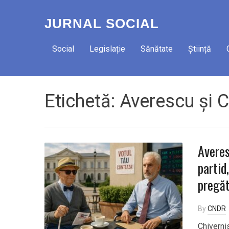
JURNAL SOCIAL
Social
Legislație
Sănătate
Știință
Etichetă:
Averescu și C
Averes
partid
pregăt
By
CNDR
Chiverni