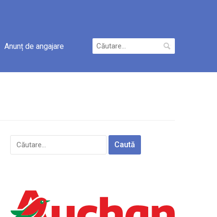
Caută
Anunț de angajare
după:
Caută
după: