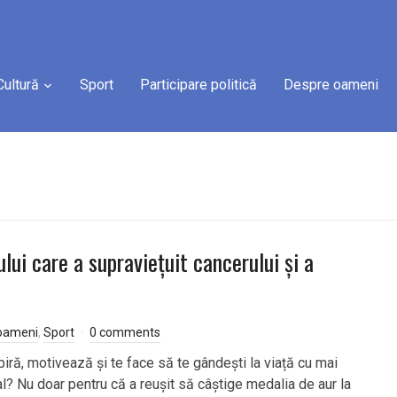
Cultură
Sport
Participare politică
Despre oameni
ului care a supraviețuit cancerului și a
oameni
,
Sport
0 comments
ră, motivează și te face să te gândești la viață cu mai
 Nu doar pentru că a reușit să câștige medalia de aur la