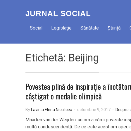
JURNAL SOCIAL
Social
Legislație
Sănătate
Știință
Etichetă:
Beijing
Povestea plină de inspirație a înotător
câștigat o medalie olimpică
By
Lavinia Elena Niculicea
octombrie 9, 2017
Despre 
Maarten van der Weijden, un om a cărui poveste inspi
multă condescendență. De ce este acest om special?