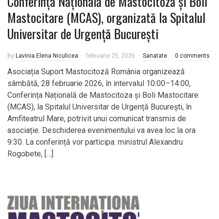
Conferința Națională de Mastocitoză și Boli
Mastocitare (MCAS), organizată la Spitalul
Universitar de Urgență București
By
Lavinia Elena Niculicea
februarie 25, 2026
Sanatate
0 comments
Asociația Suport Mastocitoză România organizează
sâmbătă, 28 februarie 2026, în intervalul 10:00–14:00,
Conferința Națională de Mastocitoza și Boli Mastocitare
(MCAS), la Spitalul Universitar de Urgență București, în
Amfiteatrul Mare, potrivit unui comunicat transmis de
asociație. Deschiderea evenimentului va avea loc la ora
9:30. La conferință vor participa: ministrul Alexandru
Rogobete, […]