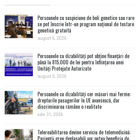
Persoanele cu suspiciune de boli genetice sau rare
se pot înscrie într-un program național de testare
genetică gratuită
august 6, 2026
Persoanele cu dizabilități pot obține finanțări de
până la 815.000 de lei pentru înființarea unei
Unități Protejate Autorizate
august 3, 2026
Persoanele cu dizabilități cer măsuri mai ferme:
drepturile pasagerilor în UE avansează, dar
discriminarea rămâne o realitate
iulie 31, 2026
Telereabilitarea devine serviciu de telemedicină:
Pacienții greu deplasabili vor putea beneficia de