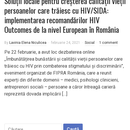
Soluții locale pentru creșterea calității vieții
persoanelor care trăiesc cu HIV/SIDA:
implementarea recomandărilor HIV
Outcomes de la nivel European în România
By
Lavinia Elena Niculicea
februarie 24, 2021
Social
1 comment
Pe 22 februarie, a avut loc dezbaterea online
,,Îmbunătățirea bunăstării și calității vieții persoanelor care
trăiesc cu HIV prin combaterea stigmatului și discriminării”,
eveniment organizat de FIPRA România, care a reunit
experți din diferite domenii – medici, psihologi clinicieni,
antreprenori sociali – persoane a căror întreagă carieră
reprezintă dovada implicării […]
Caută