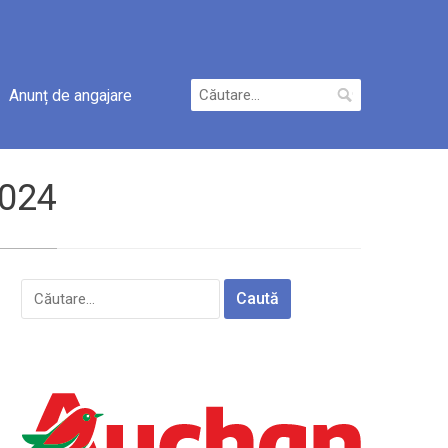
Caută
Anunț de angajare
după:
2024
Caută
după: