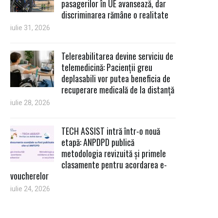
pasagerilor în UE avansează, dar
discriminarea rămâne o realitate
iulie 31, 2026
Telereabilitarea devine serviciu de
telemedicină: Pacienții greu
deplasabili vor putea beneficia de
recuperare medicală de la distanță
iulie 28, 2026
TECH ASSIST intră într-o nouă
etapă: ANPDPD publică
metodologia revizuită și primele
clasamente pentru acordarea e-
voucherelor
iulie 24, 2026