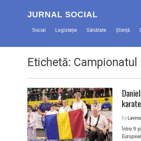
JURNAL SOCIAL
Social
Legislație
Sănătate
Știință
Etichetă:
Campionatul
Daniel
karate
By
Lavini
Între 9 
European