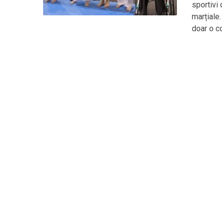
sportivi
marțiale
doar o co