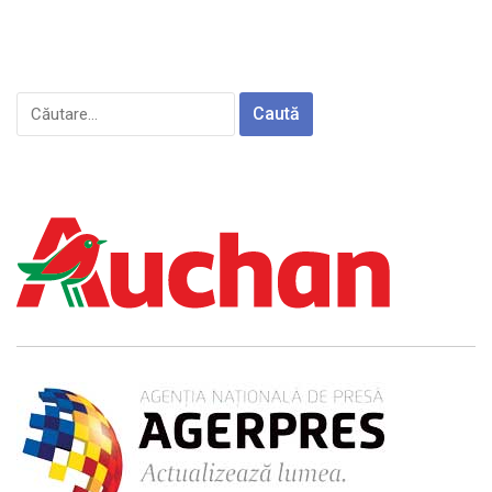
Caută
după: