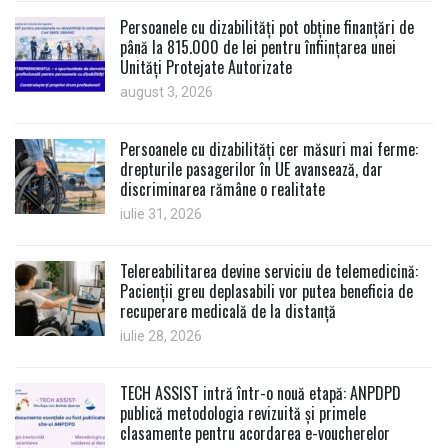
Persoanele cu dizabilități pot obține finanțări de
până la 815.000 de lei pentru înființarea unei
Unități Protejate Autorizate
august 3, 2026
Persoanele cu dizabilități cer măsuri mai ferme:
drepturile pasagerilor în UE avansează, dar
discriminarea rămâne o realitate
iulie 31, 2026
Telereabilitarea devine serviciu de telemedicină:
Pacienții greu deplasabili vor putea beneficia de
recuperare medicală de la distanță
iulie 28, 2026
TECH ASSIST intră într-o nouă etapă: ANPDPD
publică metodologia revizuită și primele
clasamente pentru acordarea e-voucherelor