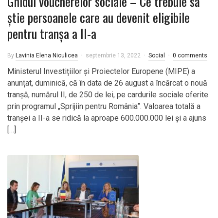
Ghidul voucherelor sociale – Ce trebuie să
știe persoanele care au devenit eligibile
pentru tranșa a II-a
By
Lavinia Elena Niculicea
septembrie 13, 2022
Social
0 comments
Ministerul Investițiilor și Proiectelor Europene (MIPE) a
anunțat, duminică, că în data de 26 august a încărcat o nouă
tranșă, numărul II, de 250 de lei, pe cardurile sociale oferite
prin programul „Sprijiin pentru România”. Valoarea totală a
tranșei a II-a se ridică la aproape 600.000.000 lei și a ajuns
[…]