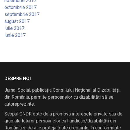
noiembrie 2017
octombrie 2017
septembrie 2017
august 2017
iulie 2017
iunie 2017
DESPRE NOI
Jurnal Social, publicația Consiliului Național al Dizabilității
din România, permite persoanelor cu dizabilități să se
autoreprezinte.
Scopul CNDR este de a promova interesele private sau de
grup ale tuturor persoanelor cu handicap/dizabilități din
România și de a le proteja toate drepturile, în conformitate