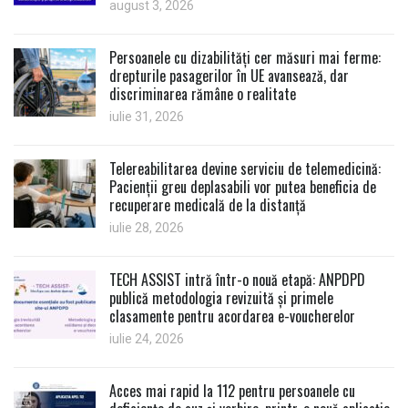
august 3, 2026
Persoanele cu dizabilități cer măsuri mai ferme:
drepturile pasagerilor în UE avansează, dar
discriminarea rămâne o realitate
iulie 31, 2026
Telereabilitarea devine serviciu de telemedicină:
Pacienții greu deplasabili vor putea beneficia de
recuperare medicală de la distanță
iulie 28, 2026
TECH ASSIST intră într-o nouă etapă: ANPDPD
publică metodologia revizuită și primele
clasamente pentru acordarea e-voucherelor
iulie 24, 2026
Acces mai rapid la 112 pentru persoanele cu