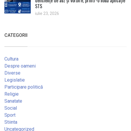
deficiențe de auz și vorbire, printr-o nouă aplicație
STS
iulie 23, 2026
CATEGORII
Cultura
Despre oameni
Diverse
Legislatie
Participare politică
Religie
Sanatate
Social
Sport
Stiinta
Uncategorized