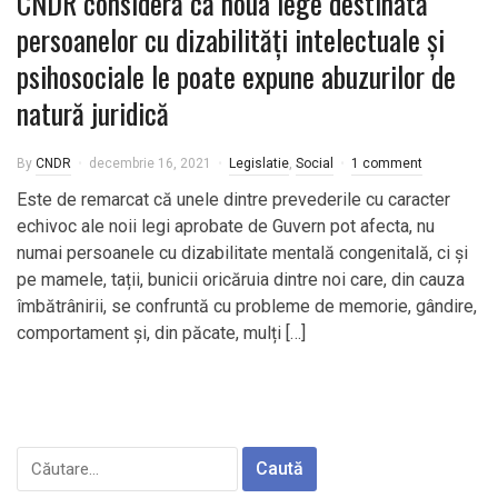
CNDR consideră că noua lege destinată
persoanelor cu dizabilități intelectuale și
psihosociale le poate expune abuzurilor de
natură juridică
By
CNDR
decembrie 16, 2021
Legislatie
,
Social
1 comment
Este de remarcat că unele dintre prevederile cu caracter
echivoc ale noii legi aprobate de Guvern pot afecta, nu
numai persoanele cu dizabilitate mentală congenitală, ci și
pe mamele, tații, bunicii oricăruia dintre noi care, din cauza
îmbătrânirii, se confruntă cu probleme de memorie, gândire,
comportament și, din păcate, mulți […]
Caută
după: