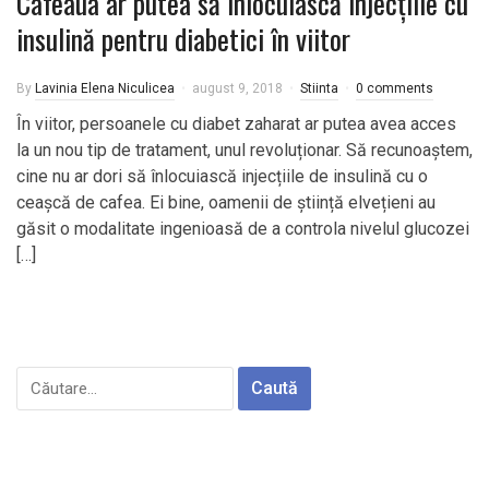
Cafeaua ar putea să înlocuiască injecțiile cu
insulină pentru diabetici în viitor
By
Lavinia Elena Niculicea
august 9, 2018
Stiinta
0 comments
În viitor, persoanele cu diabet zaharat ar putea avea acces
la un nou tip de tratament, unul revoluționar. Să recunoaștem,
cine nu ar dori să înlocuiască injecțiile de insulină cu o
ceașcă de cafea. Ei bine, oamenii de știință elvețieni au
găsit o modalitate ingenioasă de a controla nivelul glucozei
[…]
Caută
după: