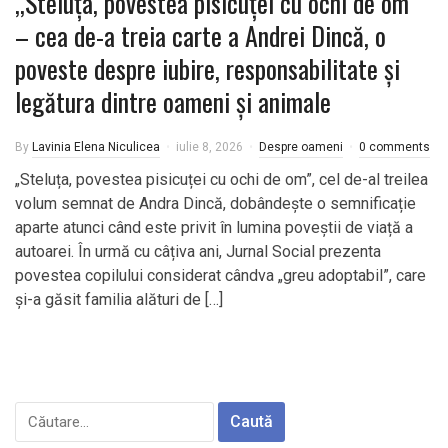
,,Steluța, povestea pisicuței cu ochi de om”
– cea de-a treia carte a Andrei Dincă, o
poveste despre iubire, responsabilitate și
legătura dintre oameni și animale
By
Lavinia Elena Niculicea
iulie 8, 2026
Despre oameni
0 comments
„Steluța, povestea pisicuței cu ochi de om”, cel de-al treilea
volum semnat de Andra Dincă, dobândește o semnificație
aparte atunci când este privit în lumina poveștii de viață a
autoarei. În urmă cu câțiva ani, Jurnal Social prezenta
povestea copilului considerat cândva „greu adoptabil”, care
și-a găsit familia alături de […]
Caută
după: