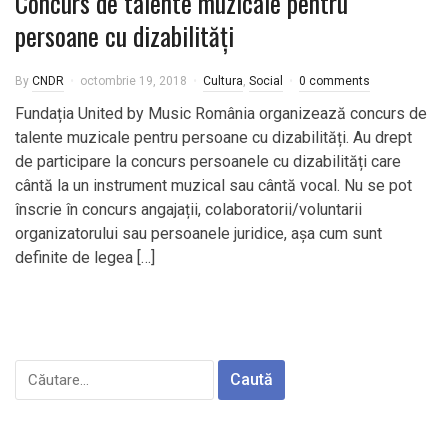
Concurs de talente muzicale pentru
persoane cu dizabilități
By
CNDR
octombrie 19, 2018
Cultura
,
Social
0 comments
Fundația United by Music România organizează concurs de
talente muzicale pentru persoane cu dizabilități. Au drept
de participare la concurs persoanele cu dizabilități care
cântă la un instrument muzical sau cântă vocal. Nu se pot
înscrie în concurs angajații, colaboratorii/voluntarii
organizatorului sau persoanele juridice, așa cum sunt
definite de legea […]
Caută
după: