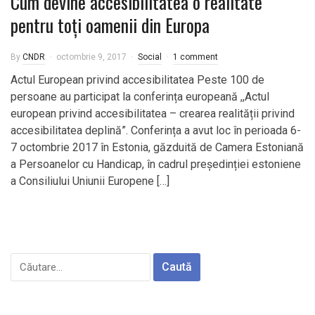
Cum devine accesibilitatea o realitate
pentru toți oamenii din Europa
By
CNDR
octombrie 9, 2017
Social
1 comment
Actul European privind accesibilitatea Peste 100 de
persoane au participat la conferința europeană ,,Actul
european privind accesibilitatea – crearea realității privind
accesibilitatea deplină”. Conferința a avut loc în perioada 6-
7 octombrie 2017 în Estonia, găzduită de Camera Estoniană
a Persoanelor cu Handicap, în cadrul președinției estoniene
a Consiliului Uniunii Europene […]
Caută
după: