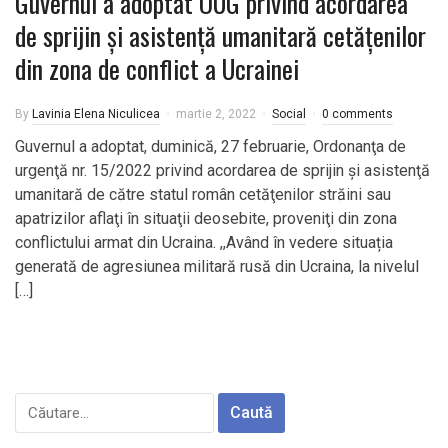
Guvernul a adoptat OUG privind acordarea
de sprijin şi asistenţă umanitară cetățenilor
din zona de conflict a Ucrainei
By
Lavinia Elena Niculicea
martie 2, 2022
Social
0 comments
Guvernul a adoptat, duminică, 27 februarie, Ordonanţa de
urgenţă nr. 15/2022 privind acordarea de sprijin şi asistenţă
umanitară de către statul român cetăţenilor străini sau
apatrizilor aflaţi în situaţii deosebite, proveniţi din zona
conflictului armat din Ucraina. ,,Având în vedere situația
generată de agresiunea militară rusă din Ucraina, la nivelul
[…]
Caută
după: