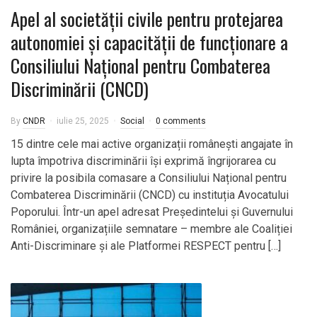
Apel al societății civile pentru protejarea
autonomiei și capacității de funcționare a
Consiliului Național pentru Combaterea
Discriminării (CNCD)
By
CNDR
iulie 25, 2025
Social
0 comments
15 dintre cele mai active organizații românești angajate în
lupta împotriva discriminării își exprimă îngrijorarea cu
privire la posibila comasare a Consiliului Național pentru
Combaterea Discriminării (CNCD) cu instituția Avocatului
Poporului. Într-un apel adresat Președintelui și Guvernului
României, organizațiile semnatare – membre ale Coaliției
Anti-Discriminare și ale Platformei RESPECT pentru […]