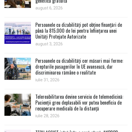
genetică gratuită
august 6, 2026
Persoanele cu dizabilități pot obține finanțări de
până la 815.000 de lei pentru înființarea unei
Unități Protejate Autorizate
august 3, 2026
Persoanele cu dizabilități cer măsuri mai ferme:
drepturile pasagerilor în UE avansează, dar
discriminarea rămâne o realitate
iulie 31, 2026
Telereabilitarea devine serviciu de telemedicină:
Pacienții greu deplasabili vor putea beneficia de
recuperare medicală de la distanță
iulie 28, 2026