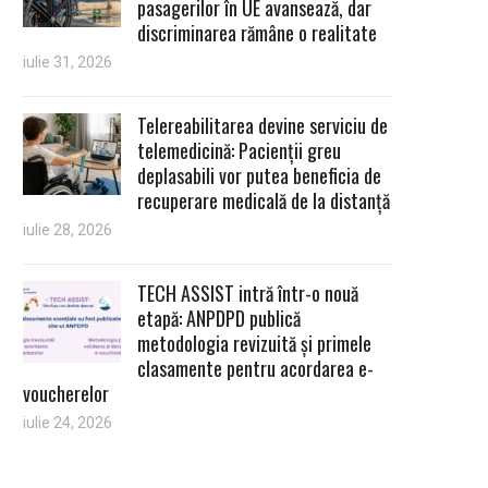
pasagerilor în UE avansează, dar
discriminarea rămâne o realitate
iulie 31, 2026
Telereabilitarea devine serviciu de
telemedicină: Pacienții greu
deplasabili vor putea beneficia de
recuperare medicală de la distanță
iulie 28, 2026
TECH ASSIST intră într-o nouă
etapă: ANPDPD publică
metodologia revizuită și primele
clasamente pentru acordarea e-
voucherelor
iulie 24, 2026