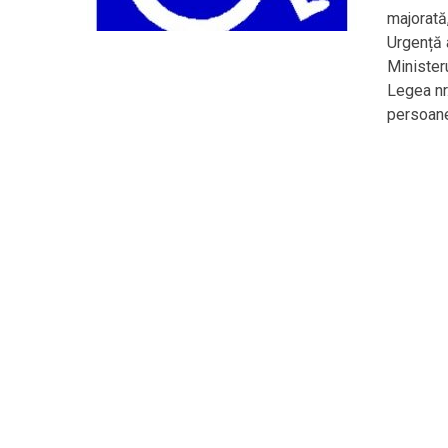
majorată
Urgență 
Ministeru
Legea nr
persoanel