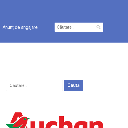
Caută
Anunț de angajare
după:
Caută
după: