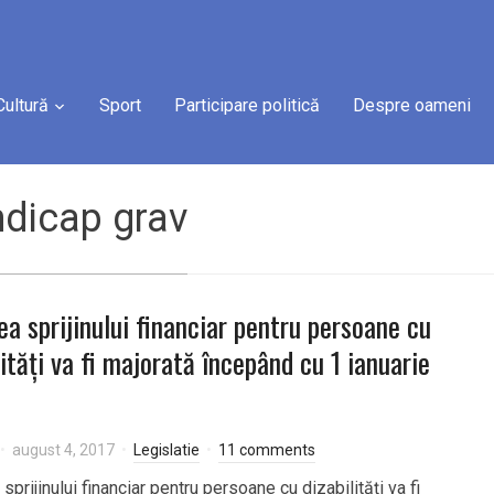
Cultură
Sport
Participare politică
Despre oameni
ndicap grav
ea sprijinului financiar pentru persoane cu
lități va fi majorată începând cu 1 ianuarie
august 4, 2017
Legislatie
11 comments
sprijinului financiar pentru persoane cu dizabilități va fi