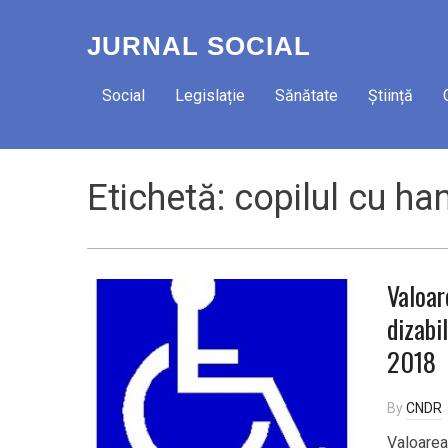
JURNAL SOCIAL
Social
Legislație
Sănătate
Știință
Etichetă:
copilul cu ha
Valoar
dizabi
2018
By
CNDR
Valoarea 