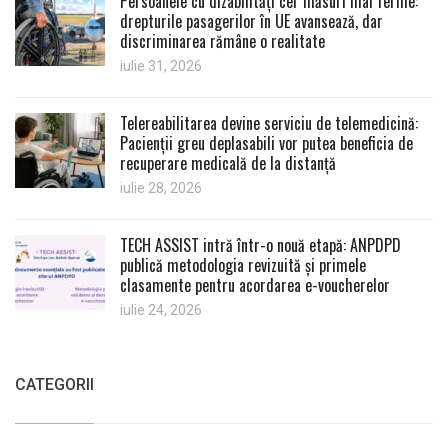
Persoanele cu dizabilități cer măsuri mai ferme:
drepturile pasagerilor în UE avansează, dar
discriminarea rămâne o realitate
iulie 31, 2026
Telereabilitarea devine serviciu de telemedicină:
Pacienții greu deplasabili vor putea beneficia de
recuperare medicală de la distanță
iulie 28, 2026
TECH ASSIST intră într-o nouă etapă: ANPDPD
publică metodologia revizuită și primele
clasamente pentru acordarea e-voucherelor
iulie 24, 2026
CATEGORII