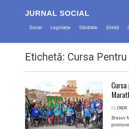
JURNAL SOCIAL
Social
Legislație
Sănătate
Știință
Etichetă:
Cursa Pentru 
Cursa 
Marat
By
CNDR
Brasov M
promovea