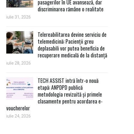
pasagerilor în UE avansează, dar
discriminarea rămâne o realitate
iulie 31, 2026
Telereabilitarea devine serviciu de
telemedicină: Pacienții greu
deplasabili vor putea beneficia de
recuperare medicală de la distanță
iulie 28, 2026
TECH ASSIST intră într-o nouă
etapă: ANPDPD publică
metodologia revizuită și primele
clasamente pentru acordarea e-
voucherelor
iulie 24, 2026