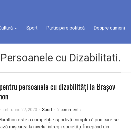
Cultură
Sport
Participare politică
Despre oameni
Persoanele cu Dizabilitati.
pentru persoanele cu dizabilități la Brașov
hon
februarie 27, 2020
Sport
2 comments
arathon este o competiție sportivă complexă prin care se
ză mișcarea la nivelul întregii societăți. Începând din