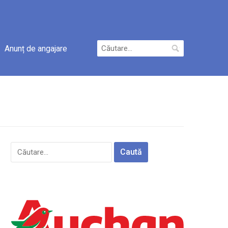
Caută
Anunț de angajare
după:
Caută
după: