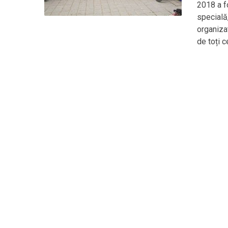
2018 a f
specială,
organiza
de toți c