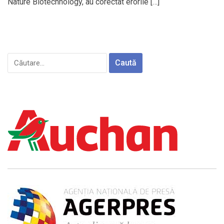
Nature Biotechnology, au corectat erorile […]
Caută
după: