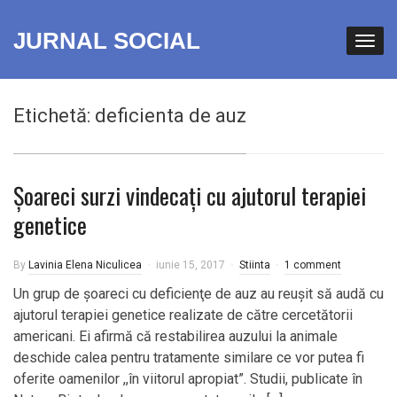
JURNAL SOCIAL
Etichetă:
deficienta de auz
Şoareci surzi vindecaţi cu ajutorul terapiei
genetice
By
Lavinia Elena Niculicea
iunie 15, 2017
Stiinta
1 comment
Un grup de şoareci cu deficienţe de auz au reuşit să audă cu
ajutorul terapiei genetice realizate de către cercetătorii
americani. Ei afirmă că restabilirea auzului la animale
deschide calea pentru tratamente similare ce vor putea fi
oferite oamenilor ,,în viitorul apropiat”. Studii, publicate în