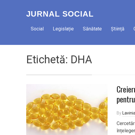
JURNAL SOCIAL
Social
Legislație
Sănătate
Știință
Etichetă:
DHA
Creier
pentru
By
Lavini
Cercetăr
înțelege