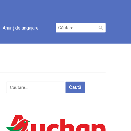
Caută
Anunț de angajare
după:
Caută
după: