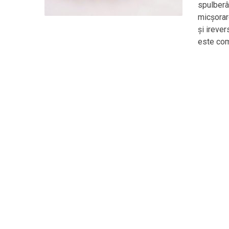
spulberâ
micșorar
și irever
este com