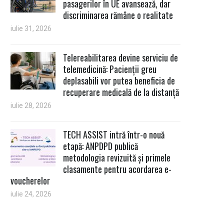
pasagerilor în UE avansează, dar
discriminarea rămâne o realitate
iulie 31, 2026
Telereabilitarea devine serviciu de
telemedicină: Pacienții greu
deplasabili vor putea beneficia de
recuperare medicală de la distanță
iulie 28, 2026
TECH ASSIST intră într-o nouă
etapă: ANPDPD publică
metodologia revizuită și primele
clasamente pentru acordarea e-
voucherelor
iulie 24, 2026