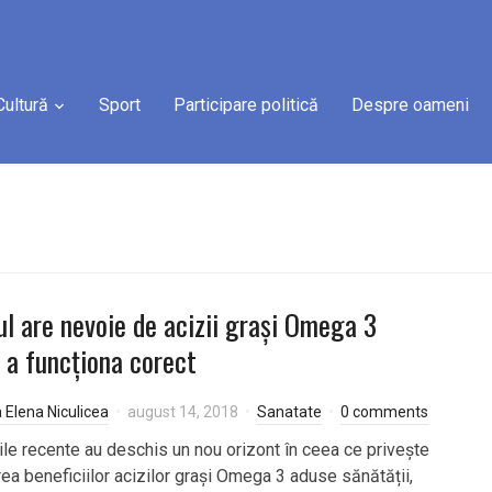
Cultură
Sport
Participare politică
Despre oameni
ul are nevoie de acizii grași Omega 3
 a funcționa corect
a Elena Niculicea
august 14, 2018
Sanatate
0 comments
ile recente au deschis un nou orizont în ceea ce privește
rea beneficiilor acizilor grași Omega 3 aduse sănătății,