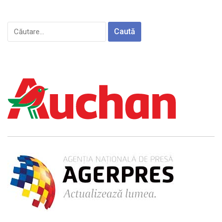
Caută
după: