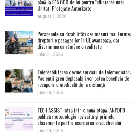
până la 815.000 de lei pentru înființarea unei
Unități Protejate Autorizate
august 3, 2026
Persoanele cu dizabilități cer măsuri mai ferme:
drepturile pasagerilor în UE avansează, dar
discriminarea rămâne o realitate
iulie 31, 2026
Telereabilitarea devine serviciu de telemedicină:
Pacienții greu deplasabili vor putea beneficia de
recuperare medicală de la distanță
iulie 28, 2026
TECH ASSIST intră într-o nouă etapă: ANPDPD
publică metodologia revizuită și primele
clasamente pentru acordarea e-voucherelor
iulie 24, 2026