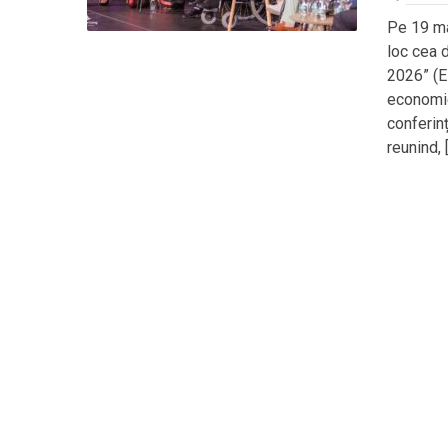
Pe 19 ma
loc cea 
2026” (E
economie
conferin
reunind, 