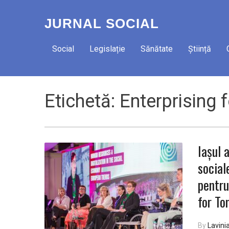
JURNAL SOCIAL
Social
Legislație
Sănătate
Știință
Etichetă:
Enterprising
Iașul 
social
pentru
for T
By
Lavini