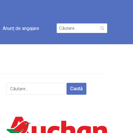
Caută
Anunț de angajare
după:
Caută
după: