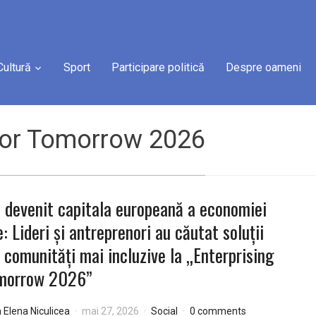
Cultură
Sport
Participare politică
Despre oameni
 for Tomorrow 2026
a devenit capitala europeană a economiei
e: Lideri și antreprenori au căutat soluții
 comunități mai incluzive la „Enterprising
omorrow 2026”
a Elena Niculicea
mai 27, 2026
Social
0 comments