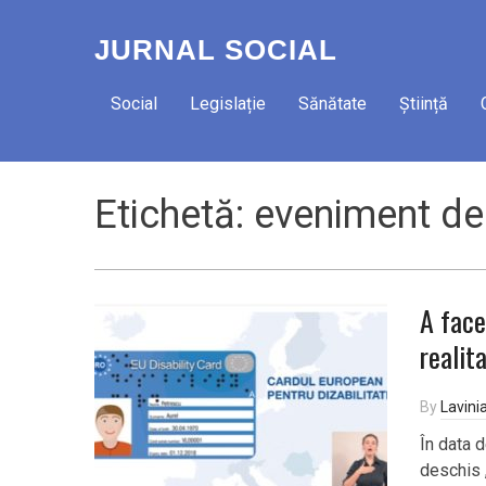
JURNAL SOCIAL
Social
Legislație
Sănătate
Știință
Etichetă:
eveniment de
A face
realit
By
Lavini
În data 
deschis ,