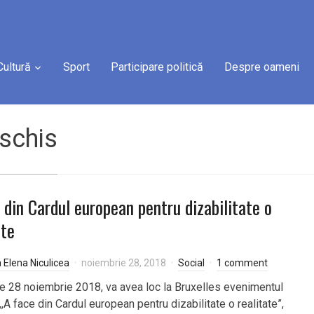
Cultură
Sport
Participare politică
Despre oameni
schis
 din Cardul european pentru dizabilitate o
ate
a Elena Niculicea
noiembrie 28, 2018
Social
1 comment
de 28 noiembrie 2018, va avea loc la Bruxelles evenimentul
,A face din Cardul european pentru dizabilitate o realitate”,