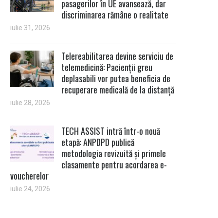
pasagerilor în UE avansează, dar
discriminarea rămâne o realitate
iulie 31, 2026
Telereabilitarea devine serviciu de
telemedicină: Pacienții greu
deplasabili vor putea beneficia de
recuperare medicală de la distanță
iulie 28, 2026
TECH ASSIST intră într-o nouă
etapă: ANPDPD publică
metodologia revizuită și primele
clasamente pentru acordarea e-
voucherelor
iulie 24, 2026