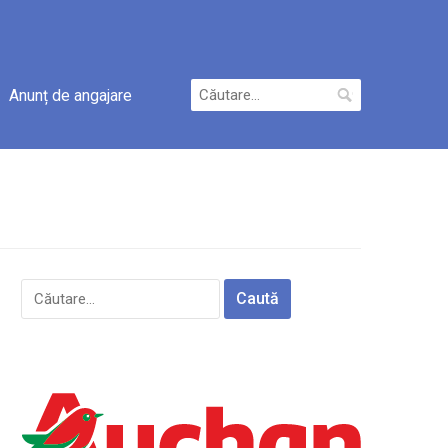
Caută
Anunț de angajare
după:
Caută
după: