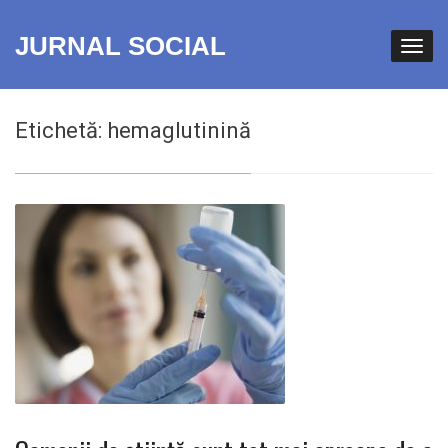
JURNAL SOCIAL
Etichetă:
hemaglutinină