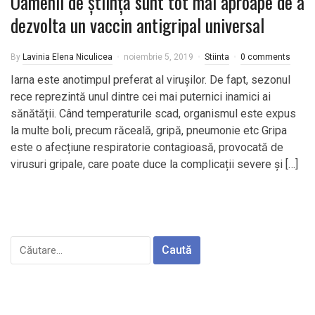
Oamenii de știință sunt tot mai aproape de a
dezvolta un vaccin antigripal universal
By
Lavinia Elena Niculicea
noiembrie 5, 2019
Stiinta
0 comments
Iarna este anotimpul preferat al virușilor. De fapt, sezonul
rece reprezintă unul dintre cei mai puternici inamici ai
sănătății. Când temperaturile scad, organismul este expus
la multe boli, precum răceală, gripă, pneumonie etc Gripa
este o afecțiune respiratorie contagioasă, provocată de
virusuri gripale, care poate duce la complicații severe și […]
Caută
după: