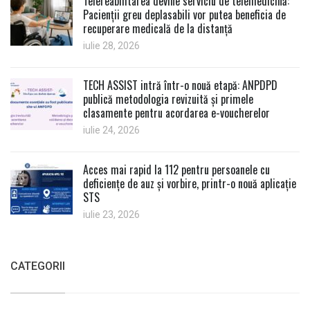
Telereabilitarea devine serviciu de telemedicină:
Pacienții greu deplasabili vor putea beneficia de
recuperare medicală de la distanță
iulie 28, 2026
TECH ASSIST intră într-o nouă etapă: ANPDPD
publică metodologia revizuită și primele
clasamente pentru acordarea e-voucherelor
iulie 24, 2026
Acces mai rapid la 112 pentru persoanele cu
deficiențe de auz și vorbire, printr-o nouă aplicație
STS
iulie 23, 2026
CATEGORII