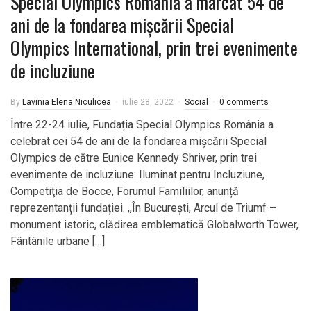
Special Olympics România a marcat 54 de
ani de la fondarea mișcării Special
Olympics International, prin trei evenimente
de incluziune
By
Lavinia Elena Niculicea
iulie 28, 2022
Social
0 comments
Între 22-24 iulie, Fundația Special Olympics România a
celebrat cei 54 de ani de la fondarea mișcării Special
Olympics de către Eunice Kennedy Shriver, prin trei
evenimente de incluziune: Iluminat pentru Incluziune,
Competiţia de Bocce, Forumul Familiilor, anunță
reprezentanții fundației. ,,În București, Arcul de Triumf –
monument istoric, clădirea emblematică Globalworth Tower,
Fântânile urbane […]