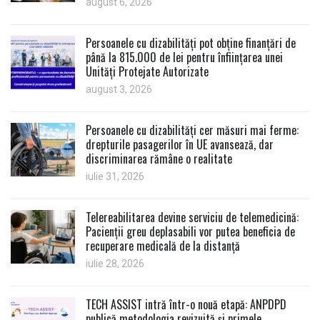
august 6, 2026
Persoanele cu dizabilități pot obține finanțări de
până la 815.000 de lei pentru înființarea unei
Unități Protejate Autorizate
august 3, 2026
Persoanele cu dizabilități cer măsuri mai ferme:
drepturile pasagerilor în UE avansează, dar
discriminarea rămâne o realitate
iulie 31, 2026
Telereabilitarea devine serviciu de telemedicină:
Pacienții greu deplasabili vor putea beneficia de
recuperare medicală de la distanță
iulie 28, 2026
TECH ASSIST intră într-o nouă etapă: ANPDPD
publică metodologia revizuită și primele