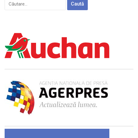
Caută
după: