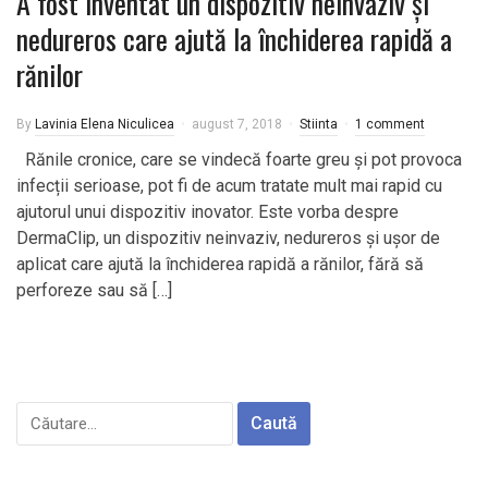
A fost inventat un dispozitiv neinvaziv și
nedureros care ajută la închiderea rapidă a
rănilor
By
Lavinia Elena Niculicea
august 7, 2018
Stiinta
1 comment
Rănile cronice, care se vindecă foarte greu și pot provoca
infecții serioase, pot fi de acum tratate mult mai rapid cu
ajutorul unui dispozitiv inovator. Este vorba despre
DermaClip, un dispozitiv neinvaziv, nedureros și ușor de
aplicat care ajută la închiderea rapidă a rănilor, fără să
perforeze sau să […]
Caută
după: