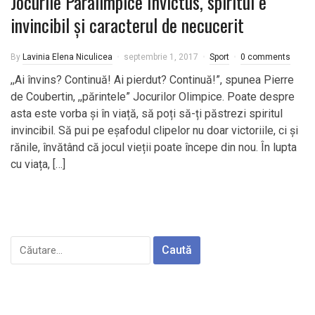
Jocurile Paralimpice Invictus, spiritul e
invincibil și caracterul de necucerit
By
Lavinia Elena Niculicea
septembrie 1, 2017
Sport
0 comments
,,Ai învins? Continuă! Ai pierdut? Continuă!”, spunea Pierre
de Coubertin, ,,părintele” Jocurilor Olimpice. Poate despre
asta este vorba și în viață, să poți să-ți păstrezi spiritul
invincibil. Să pui pe eșafodul clipelor nu doar victoriile, ci și
rănile, învătând că jocul vieții poate începe din nou. În lupta
cu viața, […]
Caută
după: