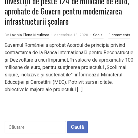
Investiții de peste 124 de milioane de euro,
aprobate de Guvern pentru modernizarea
infrastructurii școlare
By
Lavinia Elena Niculicea
decembrie 18, 2020
Social
0 comments
Guvernul României a aprobat Acordul de principiu privind
contractarea de la Banca Internațională pentru Reconstrucție
și Dezvoltare a unui împrumut, în valoare de aproximativ 100
milioane de euro, pentru susținerea proiectului „Școli mai
sigure, incluzive și sustenabile”, informează Ministerul
Educației și Cercetării (MEC). Potrivit sursei citate,
obiectivele majore ale proiectului […]
Caută
după: