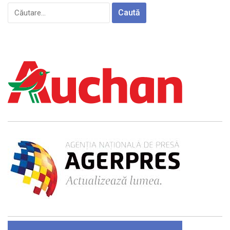
Caută
după: