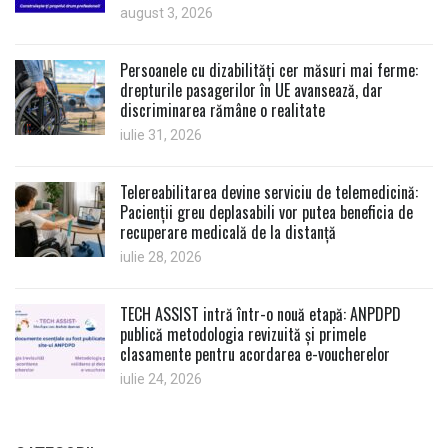
august 3, 2026
Persoanele cu dizabilități cer măsuri mai ferme:
drepturile pasagerilor în UE avansează, dar
discriminarea rămâne o realitate
iulie 31, 2026
Telereabilitarea devine serviciu de telemedicină:
Pacienții greu deplasabili vor putea beneficia de
recuperare medicală de la distanță
iulie 28, 2026
TECH ASSIST intră într-o nouă etapă: ANPDPD
publică metodologia revizuită și primele
clasamente pentru acordarea e-voucherelor
iulie 24, 2026