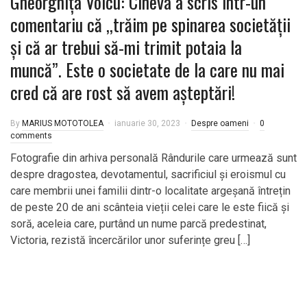
Gheorghița Voicu: Cineva a scris într-un
comentariu că ,,trăim pe spinarea societății
și că ar trebui să-mi trimit potaia la
muncă”. Este o societate de la care nu mai
cred că are rost să avem așteptări!
By
MARIUS MOTOTOLEA
ianuarie 30, 2023
Despre oameni
0
comments
Fotografie din arhiva personală Rândurile care urmează sunt
despre dragostea, devotamentul, sacrificiul și eroismul cu
care membrii unei familii dintr-o localitate argeșană întrețin
de peste 20 de ani scânteia vieții celei care le este fiică și
soră, aceleia care, purtând un nume parcă predestinat,
Victoria, rezistă încercărilor unor suferințe greu […]