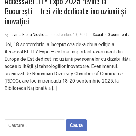
AccessABILITY Expo 2025 revine la
București – trei zile dedicate incluziunii și
inovației
By
Lavinia Elena Niculicea
septembrie 18, 2025
Social
0 comments
Joi, 18 septembrie, a început cea de-a doua ediție a
AccessABILITY Expo – cel mai important eveniment din
Europa de Est dedicat incluziunii persoanelor cu dizabilități,
accesibilității și tehnologiilor inovatoare. Evenimentul,
organizat de Romanian Diversity Chamber of Commerce
(RDCC), are loc în perioada 18-20 septembrie 2025, la
Biblioteca Națională a […]
Caută
după: