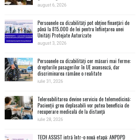
august 6, 2026
Persoanele cu dizabilități pot obține finanțări de
până la 815.000 de lei pentru înființarea unei
Unități Protejate Autorizate
august 3, 2026
Persoanele cu dizabilități cer măsuri mai ferme:
drepturile pasagerilor în UE avansează, dar
discriminarea rămâne o realitate
iulie 31, 2026
Telereabilitarea devine serviciu de telemedicină:
Pacienții greu deplasabili vor putea beneficia de
recuperare medicală de la distanță
iulie 28, 2026
TECH ASSIST intră într-o nouă etapă: ANPDPD