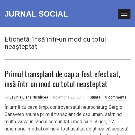
JURNAL SOCIAL
Etichetă:
însă într-un mod cu totul
neașteptat
Primul transplant de cap a fost efectuat,
însă într-un mod cu totul neașteptat
By
Lavinia Elena Niculicea
noiembrie 22, 2017
Stiinta
0 comments
În urmă cu ceva timp, controversatul neurochirurg Sergio
Canavero anunța primul transplant de cap uman, stârnind
multă vâlvă în rândul comunității medicale. Vineri, 17
noiembrie, mediul online a fost asaltat de știrea că această