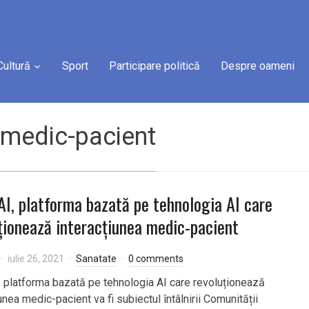
Cultură
Sport
Participare politică
Despre oameni
 medic-pacient
I, platforma bazată pe tehnologia AI care
ționează interacțiunea medic-pacient
iulie 26, 2021
Sanatate
0 comments
 platforma bazată pe tehnologia AI care revoluționează
unea medic-pacient va fi subiectul întâlnirii Comunității