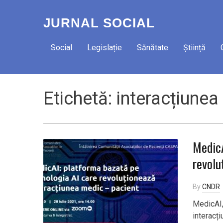
JURNAL SOCIAL
Social
Legislație
Sănătate
Știință
Etichetă:
interacțiunea
MedicA
revolu
By
CNDR
MedicAI,
interacți