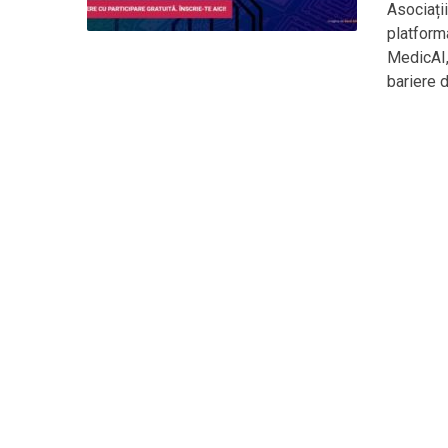
Asociații
platform
MedicAI,
bariere 