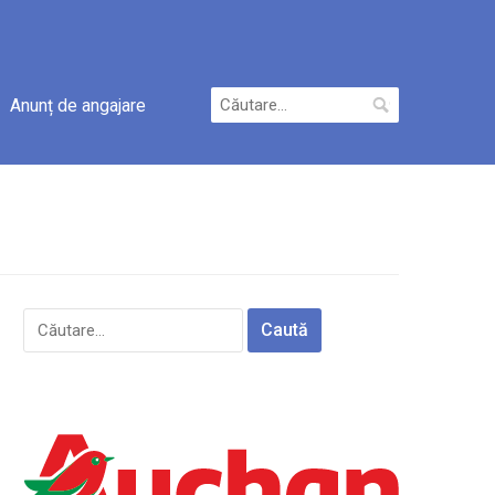
Caută
Anunț de angajare
după:
Caută
după: