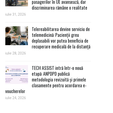
pasagerilor în UE avansează, dar
discriminarea rămâne o realitate
iulie 31, 2026
Telereabilitarea devine serviciu de
telemedicină: Pacienții greu
deplasabili vor putea beneficia de
recuperare medicală de la distanță
iulie 28, 2026
TECH ASSIST intră într-o nouă
etapă: ANPDPD publică
metodologia revizuită și primele
clasamente pentru acordarea e-
voucherelor
iulie 24, 2026