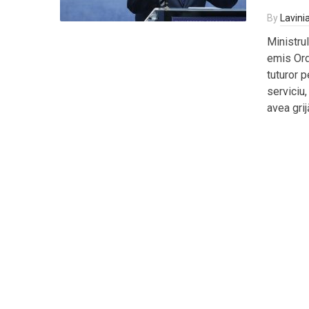
By
Lavini
Ministrul
emis Ordo
tuturor p
serviciu
avea gri