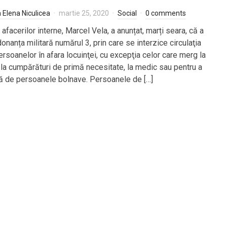
a Elena Niculicea
martie 25, 2020
Social
0 comments
 afacerilor interne, Marcel Vela, a anunțat, marți seara, că a
nanța militară numărul 3, prin care se interzice circulaţia
ersoanelor în afara locuinţei, cu excepţia celor care merg la
, la cumpărături de primă necesitate, la medic sau pentru a
jă de persoanele bolnave. Persoanele de […]