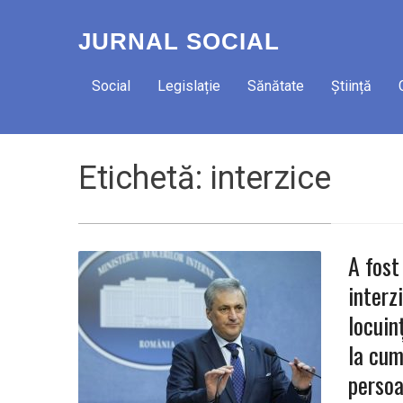
JURNAL SOCIAL
Social
Legislație
Sănătate
Știință
Etichetă:
interzice
A fost
interz
locuin
la cum
persoa