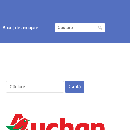
Caută
Anunț de angajare
după:
Caută
după: