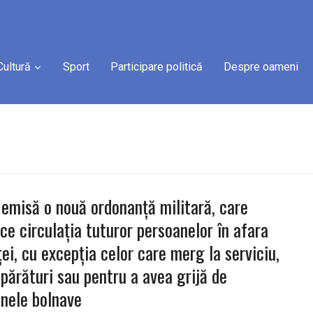
Cultură
Sport
Participare politică
Despre oameni
 emisă o nouă ordonanță militară, care
ice circulaţia tuturor persoanelor în afara
ţei, cu excepţia celor care merg la serviciu,
părături sau pentru a avea grijă de
nele bolnave