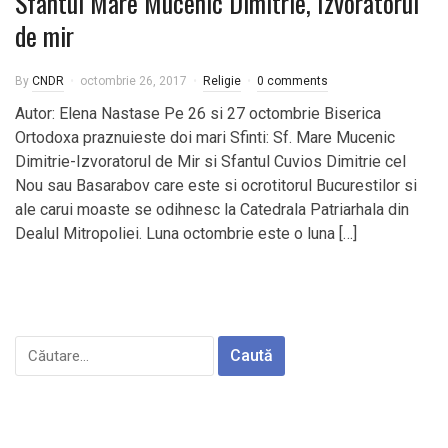
Sfântul Mare Mucenic Dimitrie, Izvorâtorul
de mir
By
CNDR
octombrie 26, 2017
Religie
0 comments
Autor: Elena Nastase Pe 26 si 27 octombrie Biserica
Ortodoxa praznuieste doi mari Sfinti: Sf. Mare Mucenic
Dimitrie-Izvoratorul de Mir si Sfantul Cuvios Dimitrie cel
Nou sau Basarabov care este si ocrotitorul Bucurestilor si
ale carui moaste se odihnesc la Catedrala Patriarhala din
Dealul Mitropoliei. Luna octombrie este o luna […]
Caută
după: